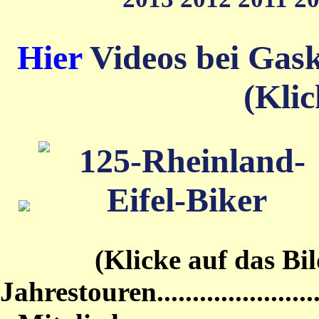
Hier
Videos bei Gas
(Klic
(Klicke auf das Bild von
Jahrestouren...........................