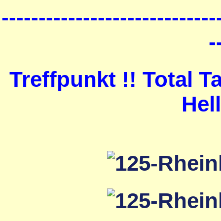
-----------------------------
-
Treffpunkt !! Total 
Hel