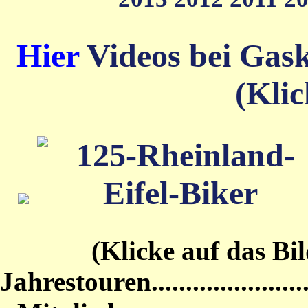
Hier
Videos bei Gas
(Klic
(Klicke auf das Bild von
Jahrestouren...........................