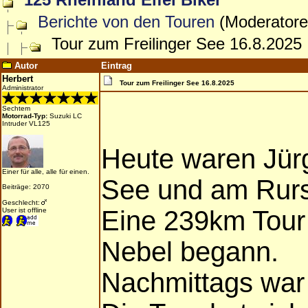
Berichte von den Touren
(Moderator
Tour zum Freilinger See 16.8.2025
Autor
Eintrag
Herbert
Tour zum Freilinger See 16.8.2025
Administrator
Sechtem
Motorrad-Typ:
Suzuki LC
Intruder VL125
Heute waren Jürg
Einer für alle, alle für einen.
See und am Rur
Beiträge: 2070
Geschlecht:
Eine 239km Tour
User ist offline
Nebel begann.
Nachmittags war 