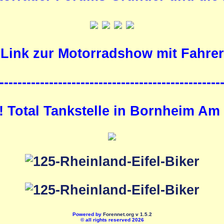
Link zur Motorradshow mit Fahrer
-------------------------------------------------
!! Total Tankstelle in Bornheim Am
Powered by
Forennet.org
v 1.5.2
© all rights reserved 2026