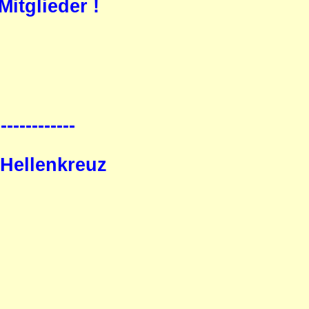
itglieder !
-------------
 Hellenkreuz