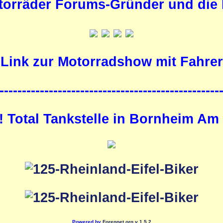
orräder Forums-Gründer und die M
Link zur Motorradshow mit Fahrer
-------------------------------------------------
!! Total Tankstelle in Bornheim Am
Powered by
Forennet.org
v 1.5.2