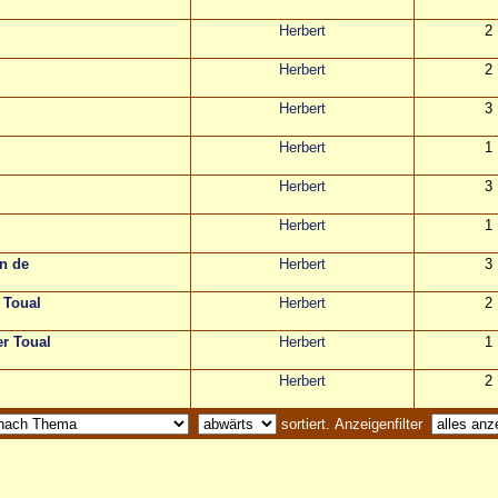
Herbert
2
Herbert
2
Herbert
3
Herbert
1
Herbert
3
Herbert
1
an de
Herbert
3
 Toual
Herbert
2
er Toual
Herbert
1
Herbert
2
sortiert. Anzeigenfilter