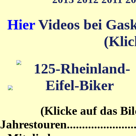
Hier
Videos bei Gas
(Klic
(Klicke auf das Bild von
Jahrestouren...........................