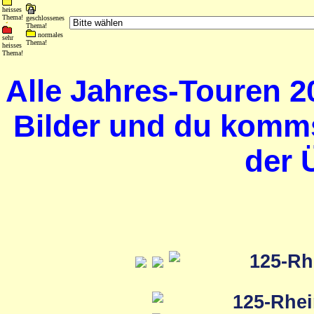
heisses
Thema!
geschlossenes
Thema!
normales
sehr
Thema!
heisses
Thema!
Alle Jahres-Touren 20
Bilder und du komms
der 