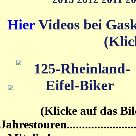
Hier
Videos bei Gas
(Klic
(Klicke auf das Bild von
Jahrestouren...........................