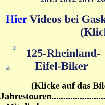
Hier
Videos bei Gas
(Klic
(Klicke auf das Bild von
Jahrestouren...........................