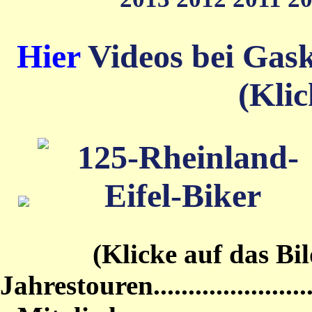
Hier
Videos bei Gas
(Klic
(Klicke auf das Bild von
Jahrestouren...........................