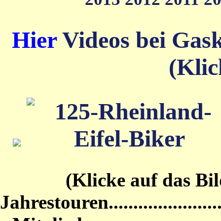
Hier
Videos bei Gas
(Klic
(Klicke auf das Bild von
Jahrestouren...........................