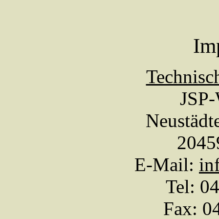
Im
Technisc
JSP-
Neustädt
2045
E-Mail:
in
Tel: 0
Fax: 0