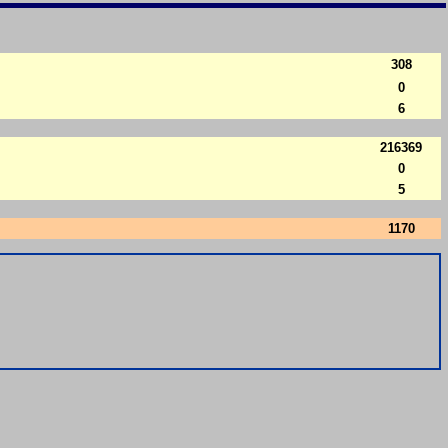
308
0
6
216369
0
5
1170