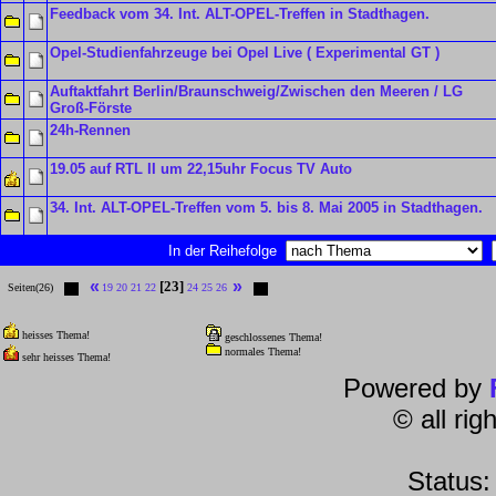
Feedback vom 34. Int. ALT-OPEL-Treffen in Stadthagen.
Opel-Studienfahrzeuge bei Opel Live ( Experimental GT )
Auftaktfahrt Berlin/Braunschweig/Zwischen den Meeren / LG
Groß-Förste
24h-Rennen
19.05 auf RTL II um 22,15uhr Focus TV Auto
34. Int. ALT-OPEL-Treffen vom 5. bis 8. Mai 2005 in Stadthagen.
In der Reihefolge
«
»
[23]
Seiten(26)
19
20
21
22
24
25
26
heisses Thema!
geschlossenes Thema!
normales Thema!
sehr heisses Thema!
Powered by
© all ri
Status: