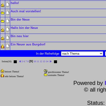
hello!
Auch mal vorstellen!
Bin der Neue
Hallo bin der Neue
Bin neu hier
Ein Neuer aus Burgdorf
In der Reihefolge
«
»
[9]
Seiten(16)
5
6
7
8
10
11
12
13
14
heisses Thema!
geschlossenes Thema!
normales Thema!
sehr heisses Thema!
Powered by
© all ri
Status: