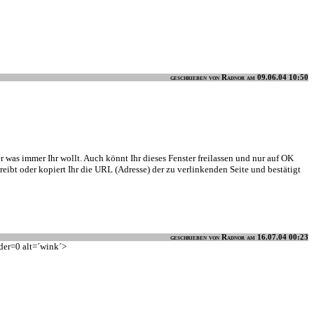
geschrieben von Radnor am 09.06.04 10:50
der was immer Ihr wollt. Auch könnt Ihr dieses Fenster freilassen und nur auf OK
reibt oder kopiert Ihr die URL (Adresse) der zu verlinkenden Seite und bestätigt
geschrieben von Radnor am 16.07.04 00:23
rder=0 alt=´wink´>