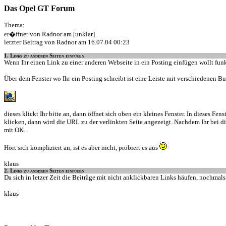
Das Opel GT Forum
Thema:
er�ffnet von Radnor am [unklar]
letzter Beitrag von Radnor am 16.07.04 00:23
1. Links zu anderen Seiten einfügen
Wenn Ihr einen Link zu einer anderen Webseite in ein Posting einfügen wollt funk
Über dem Fenster wo Ihr ein Posting schreibt ist eine Leiste mit verschiedenen But
dieses klickt Ihr bitte an, dann öffnet sich oben ein kleines Fenster. In dieses Fe
klicken, dann wird die URL zu der verlinkten Seite angezeigt. Nachdem Ihr bei die
mit OK.
Hört sich kompliziert an, ist es aber nicht, probiert es aus
klaus
2. Links zu anderen Seiten einfügen
Da sich in letzer Zeit die Beiträge mit nicht anklickbaren Links häufen, nochma
klaus