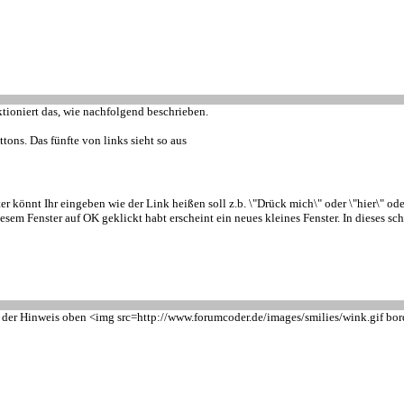
tioniert das, wie nachfolgend beschrieben.
tons. Das fünfte von links sieht so aus
nster könnt Ihr eingeben wie der Link heißen soll z.b. \"Drück mich\" oder \"hier\" o
sem Fenster auf OK geklickt habt erscheint ein neues kleines Fenster. In dieses sch
ls der Hinweis oben <img src=http://www.forumcoder.de/images/smilies/wink.gif bo