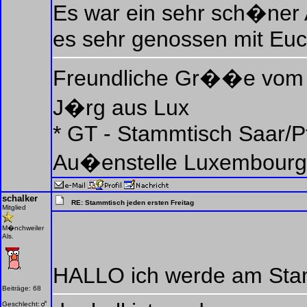
Es war ein sehr sch�ner
es sehr genossen mit Euc
Freundliche Gr��e vom
J�rg aus Lux
* GT - Stammtisch Saar/Pf
Au�enstelle Luxembourg
schalker
RE: Stammtisch jeden ersten Freitag
Mitglied
M�nchweiler
Als.
HALLO ich werde am Stamm
Beiträge: 68
Geschlecht: