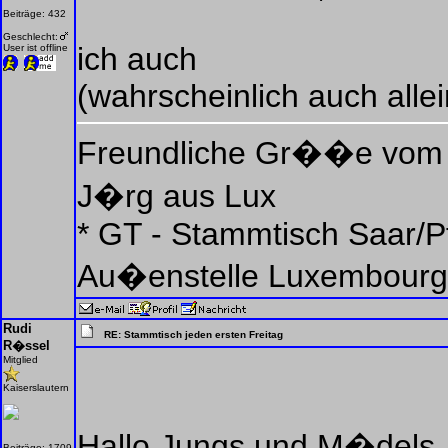
Beiträge: 432
Geschlecht:
ich auch
User ist offline
(wahrscheinlich auch alle
Freundliche Gr��e vom
J�rg aus Lux
* GT - Stammtisch Saar/Pf
Au�enstelle Luxembourg
Rudi
RE: Stammtisch jeden ersten Freitag
R�ssel
Mitglied
Kaiserslautern
Hallo Jungs und M�dels,
Beiträge: 1709