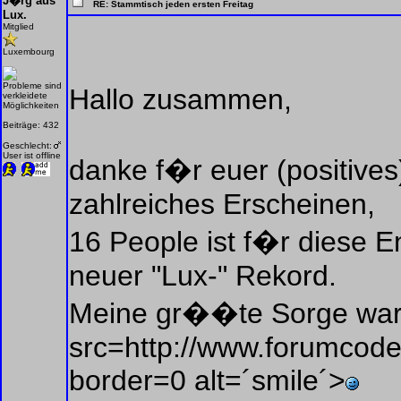
J�rg aus
RE: Stammtisch jeden ersten Freitag
Lux.
Mitglied
Luxembourg
Probleme sind
Hallo zusammen,
verkleidete
Möglichkeiten
Beiträge: 432
Geschlecht:
User ist offline
danke f�r euer (positive
zahlreiches Erscheinen,
16 People ist f�r diese 
neuer "Lux-" Rekord.
Meine gr��te Sorge war j
src=http://www.forumcoder
border=0 alt=´smile´>