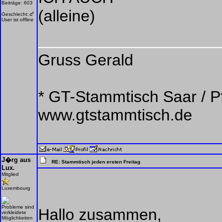
Beiträge: 603
(alleine)
Geschlecht:
User ist offline
Gruss Gerald
* GT-Stammtisch Saar / Pf
www.gtstammtisch.de
J�rg aus
RE: Stammtisch jeden ersten Freitag
Lux.
Mitglied
Luxembourg
Probleme sind
Hallo zusammen,
verkleidete
Möglichkeiten