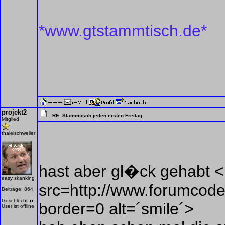
*www.gtstammtisch.de*
projekt2
RE: Stammtisch jeden ersten Freitag
Mitglied
thaleischweiler
hast aber gl�ck gehabt 
easy skanking
src=http://www.forumcoder
Beiträge: 864
Geschlecht:
border=0 alt=´smile´>
User ist offline