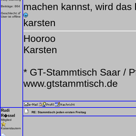
machen kannst, wird das
Beiträge: 864
Geschlecht:
User ist offline
karsten
Hooroo
Karsten
* GT-Stammtisch Saar / Pf
www.gtstammtisch.de
Rudi
RE: Stammtisch jeden ersten Freitag
R�ssel
Mitglied
Kaiserslautern