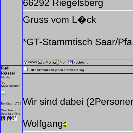
66292 Riegelsberg
Gruss vom L�ck
*GT-Stammtisch Saar/Pfa
Rudi
RE: Stammtisch jeden ersten Freitag
R�ssel
Mitglied
Kaiserslautern
Wir sind dabei (2Personen
Beiträge: 1709
Geschlecht:
User ist offline
Wolfgang