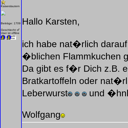
Kaiserslautern
Hallo Karsten,
Beiträge: 1709
Geschlecht:
User ist offline
ich habe nat�rlich darauf
�blichen Flammkuchen gib
Da gibt es f�r Dich z.B.
Bratkartoffeln oder nat�
Leberwurst
und �hnli
Wolfgang