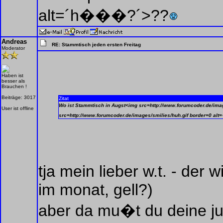
alt=´h���?´>??
Andreas
RE: Stammtisch jeden ersten Freitag
Moderator
Haben ist
besser als
Brauchen !
Beiträge: 3017
Zitat
Wo ist Stammtisch in Augst<img src=http://www.forumcoder.de/i
User ist offline
src=http://www.forumcoder.de/images/smilies/huh.gif border=0
tja mein lieber w.t. - der 
im monat, gell?)
aber da mu�t du deine ju