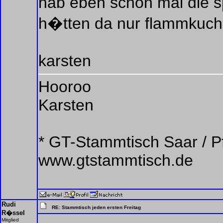
hab eben schon mal die s
h�tten da nur flammkuc
karsten
Hooroo
Karsten
* GT-Stammtisch Saar / Pf
www.gtstammtisch.de
Rudi
RE: Stammtisch jeden ersten Freitag
R�ssel
Mitglied