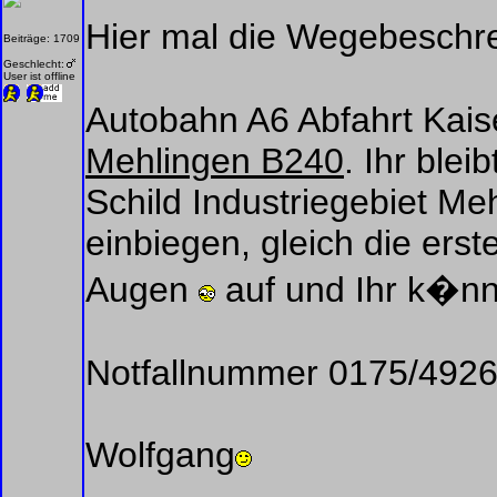
Hier mal die Wegebeschr
Beiträge: 1709
Geschlecht:
User ist offline
Autobahn A6 Abfahrt Kai
Mehlingen B240
. Ihr ble
Schild Industriegebiet Meh
einbiegen, gleich die erst
Augen
auf und Ihr k�nnt
Notfallnummer 0175/492
Wolfgang