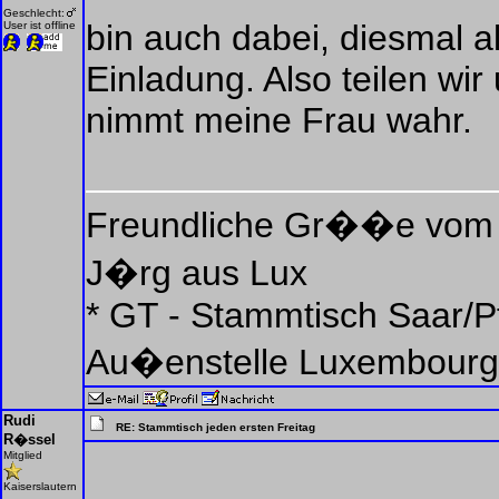
Geschlecht:
bin auch dabei, diesmal a
User ist offline
Einladung. Also teilen wir
nimmt meine Frau wahr.
Freundliche Gr��e vom
J�rg aus Lux
* GT - Stammtisch Saar/Pf
Au�enstelle Luxembourg
Rudi
RE: Stammtisch jeden ersten Freitag
R�ssel
Mitglied
Kaiserslautern