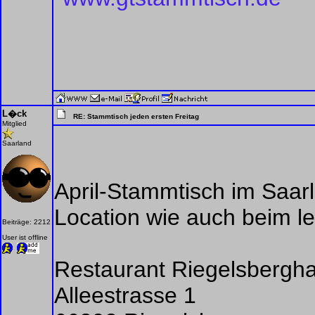
L�ck
RE: Stammtisch jeden ersten Freitag
Mitglied
Saarland
April-Stammtisch im Saar
Location wie auch beim le
Beiträge: 2212
User ist offline
Restaurant Riegelsbergha
Alleestrasse 1