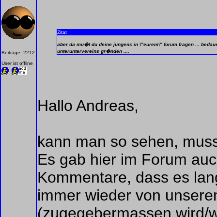
Zitat
aber da mu�t du deine jungens in \"eurem\" forum fragen ... bedaue
unteruntervereins gr�nden ....
Beiträge: 2212
User ist offline
Hallo Andreas,
kann man so sehen, muss
Es gab hier im Forum auc
Kommentare, dass es lang
immer wieder von unsere
(zugegebermassen wird/w