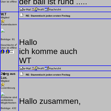
der ball ist rund .....
User ist offline
W.T
RE: Stammtisch jeden ersten Freitag
Mitglied
Kaiserslautern
Hallo
Beiträge: 91
Geschlecht:
User ist offline
ich komme auch
WT
J�rg aus
RE: Stammtisch jeden ersten Freitag
Lux.
Mitglied
Luxembourg
Probleme sind
Hallo zusammen,
verkleidete
Möglichkeiten
Beiträge: 432