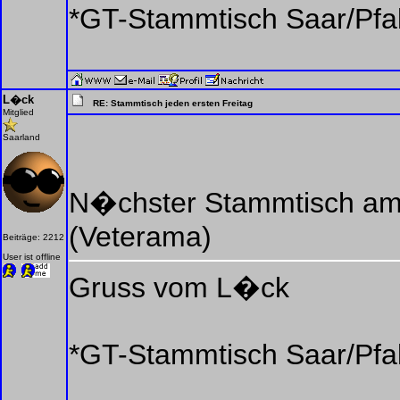
*GT-Stammtisch Saar/Pfa
L�ck
RE: Stammtisch jeden ersten Freitag
Mitglied
Saarland
N�chster Stammtisch am
(Veterama)
Beiträge: 2212
User ist offline
Gruss vom L�ck
*GT-Stammtisch Saar/Pfa