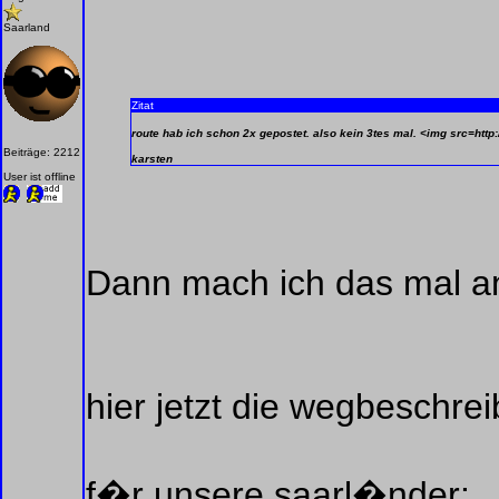
Saarland
Zitat
route hab ich schon 2x gepostet. also kein 3tes mal. <img src=ht
Beiträge: 2212
karsten
User ist offline
Dann mach ich das mal an
hier jetzt die wegbeschre
f�r unsere saarl�nder: