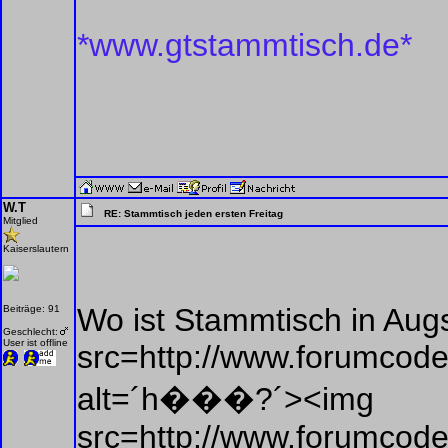
*www.gtstammtisch.de*
W.T
RE: Stammtisch jeden ersten Freitag
Mitglied
Kaiserslautern
Wo ist Stammtisch in Aug
Beiträge: 91
Geschlecht:
User ist offline
src=http://www.forumcode
alt=´h���?´><img
src=http://www.forumcode