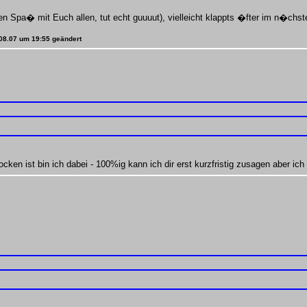
 Spa� mit Euch allen, tut echt guuuut), vielleicht klappts �fter im n�chs
.08.07 um 19:55 geändert
ken ist bin ich dabei - 100%ig kann ich dir erst kurzfristig zusagen aber ic