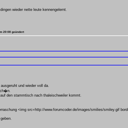
dingen wieder nette leute kennengelernt.
 um 20:08 geändert
 ausgeruht und wieder voll da.
 sch�n.
7 auf den stammtisch nach thaleischweiler kommt.
rraschung <img src=http://www.forumcoder.de/images/smilies/smiley.gif bord
 geben.