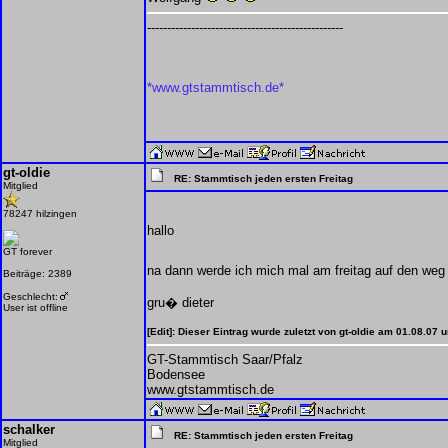
-------------------------------------------------
*www.gtstammtisch.de*
gt-oldie
RE: Stammtisch jeden ersten Freitag
Mitglied
78247 hilzingen
hallo
GT forever
na dann werde ich mich mal am freitag auf den weg 
Beiträge: 2389
Geschlecht:
gru� dieter
User ist offline
[Edit]: Dieser Eintrag wurde zuletzt von gt-oldie am 01.08.07
GT-Stammtisch Saar/Pfalz
Bodensee
www.gtstammtisch.de
schalker
RE: Stammtisch jeden ersten Freitag
Mitglied