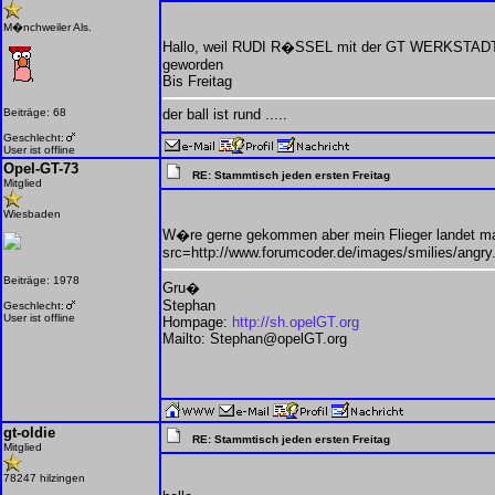
M�nchweiler Als.
Hallo, weil RUDI R�SSEL mit der GT WERKSTADT so
geworden
Bis Freitag
Beiträge: 68
der ball ist rund .....
Geschlecht:
User ist offline
Opel-GT-73
RE: Stammtisch jeden ersten Freitag
Mitglied
Wiesbaden
W�re gerne gekommen aber mein Flieger landet mal
src=http://www.forumcoder.de/images/smilies/angry.
Beiträge: 1978
Gru�
Stephan
Geschlecht:
User ist offline
Hompage:
http://sh.opelGT.org
Mailto: Stephan@opelGT.org
gt-oldie
RE: Stammtisch jeden ersten Freitag
Mitglied
78247 hilzingen