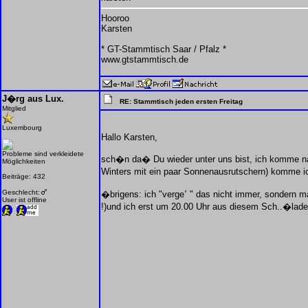
Hooroo
Karsten
* GT-Stammtisch Saar / Pfalz *
www.gtstammtisch.de
J�rg aus Lux.
RE: Stammtisch jeden ersten Freitag
Mitglied
Luxembourg
Hallo Karsten,
Probleme sind verkleidete
sch�n da� Du wieder unter uns bist, ich komme na
Möglichkeiten
Winters mit ein paar Sonnenausrutschern) komme ich
Beiträge: 432
Geschlecht:
�brigens: ich "vergeߴ " das nicht immer, sondern manchmal ist es f�r mich aus Luxembourg einfach zu weit, vor allem wenn noch 150 oder 200 km Fahrt anstehen (plus das gleiche nochmal als R�ckweg
User ist offline
!)und ich erst um 20.00 Uhr aus diesem Sch..�lade