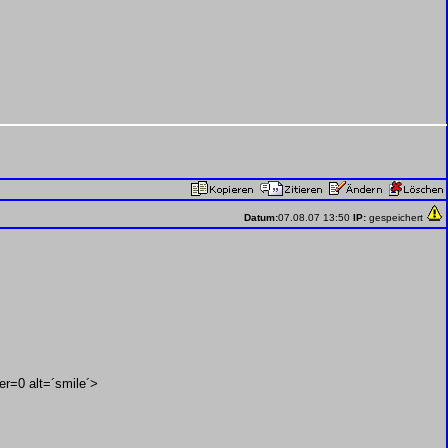
Datum:
07.08.07 13:50
IP:
gespeichert
er=0 alt=´smile´>