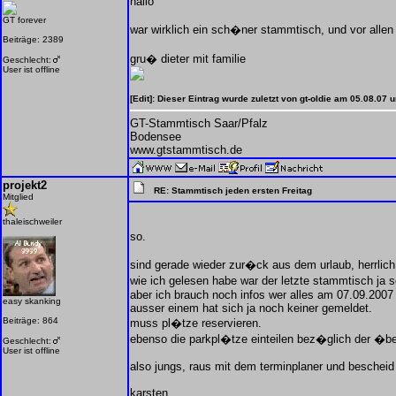
hallo
GT forever
war wirklich ein sch�ner stammtisch, und vor allen 
Beiträge: 2389
gru� dieter mit familie
Geschlecht:
User ist offline
[Edit]: Dieser Eintrag wurde zuletzt von gt-oldie am 05.08.07
GT-Stammtisch Saar/Pfalz
Bodensee
www.gtstammtisch.de
projekt2
RE: Stammtisch jeden ersten Freitag
Mitglied
thaleischweiler
so.
sind gerade wieder zur�ck aus dem urlaub, herrlich
wie ich gelesen habe war der letzte stammtisch ja
aber ich brauch noch infos wer alles am 07.09.200
easy skanking
ausser einem hat sich ja noch keiner gemeldet.
Beiträge: 864
muss pl�tze reservieren.
ebenso die parkpl�tze einteilen bez�glich der �be
Geschlecht:
User ist offline
also jungs, raus mit dem terminplaner und bescheid
karsten