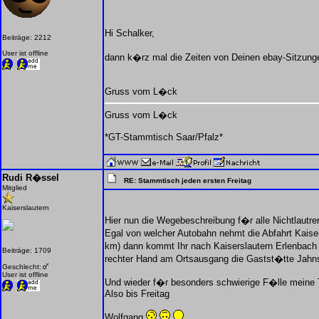
Hi Schalker,
Beiträge: 2212
User ist offline
dann k�rz mal die Zeiten von Deinen ebay-Sitzunge
Gruss vom L�ck
Gruss vom L�ck
*GT-Stammtisch Saar/Pfalz*
Rudi R�ssel
RE: Stammtisch jeden ersten Freitag
Mitglied
Kaiserslautern
Hier nun die Wegebeschreibung f�r alle Nichtlautre
Egal von welcher Autobahn nehmt die Abfahrt Kaise
km) dann kommt Ihr nach Kaiserslautern Erlenbach -
Beiträge: 1709
rechter Hand am Ortsausgang die Gastst�tte Jahn
Geschlecht:
User ist offline
Und wieder f�r besonders schwierige F�lle meine T
Also bis Freitag
Wolfgang