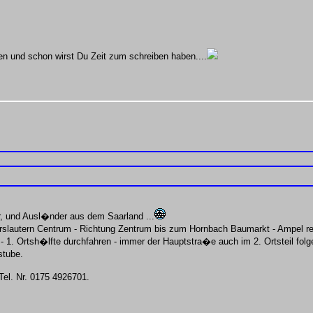
n und schon wirst Du Zeit zum schreiben haben....
r, und Ausl�nder aus dem Saarland ...
rslautern Centrum - Richtung Zentrum bis zum Hornbach Baumarkt - Ampel re
 1. Ortsh�lfte durchfahren - immer der Hauptstra�e auch im 2. Ortsteil folge
stube.
el. Nr. 0175 4926701.