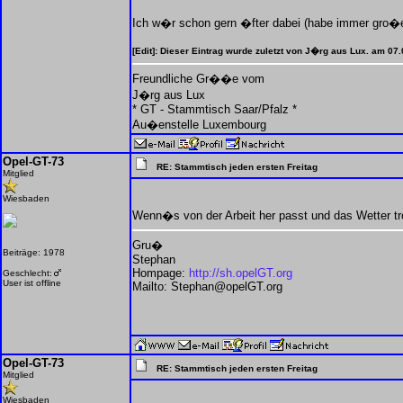
Ich w�r schon gern �fter dabei (habe immer gro�en
[Edit]: Dieser Eintrag wurde zuletzt von J�rg aus Lux. am 07
Freundliche Gr��e vom
J�rg aus Lux
* GT - Stammtisch Saar/Pfalz *
Au�enstelle Luxembourg
Opel-GT-73
RE: Stammtisch jeden ersten Freitag
Mitglied
Wiesbaden
Wenn�s von der Arbeit her passt und das Wetter troc
Gru�
Beiträge: 1978
Stephan
Hompage:
http://sh.opelGT.org
Geschlecht:
User ist offline
Mailto: Stephan@opelGT.org
Opel-GT-73
RE: Stammtisch jeden ersten Freitag
Mitglied
Wiesbaden