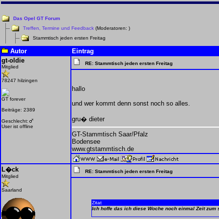
Das Opel GT Forum
Treffen, Termine und Feedback
(Moderatoren:
)
Stammtisch jeden ersten Freitag
Autor
Eintrag
gt-oldie
RE: Stammtisch jeden ersten Freitag
Mitglied
78247 hilzingen
hallo
GT forever
und wer kommt denn sonst noch so alles.
Beiträge: 2389
gru� dieter
Geschlecht:
User ist offline
GT-Stammtisch Saar/Pfalz
Bodensee
www.gtstammtisch.de
L�ck
RE: Stammtisch jeden ersten Freitag
Mitglied
Saarland
Zitat
Ich hoffe das ich diese Woche noch einmal Zeit zum 