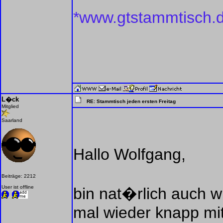
*www.gtstammtisch.
L�ck
RE: Stammtisch jeden ersten Freitag
Mitglied
Saarland
Hallo Wolfgang,
Beiträge: 2212
User ist offline
bin nat�rlich auch wi
mal wieder knapp mit