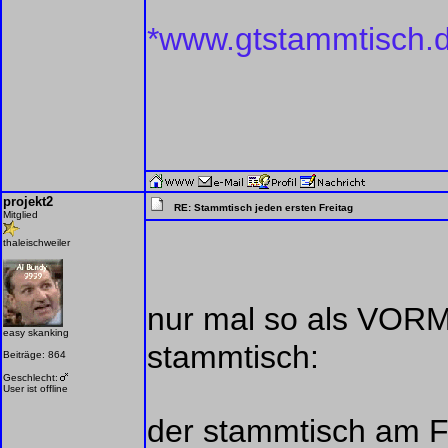
*www.gtstammtisch.
projekt2
RE: Stammtisch jeden ersten Freitag
Mitglied
thaleischweiler
nur mal so als V
easy skanking
stammtisch:
Beiträge: 864
Geschlecht:
User ist offline
der stammtisch am Fr