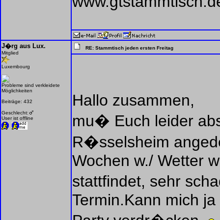
www.gtstammtisch.d
J�rg aus Lux.
RE: Stammtisch jeden ersten Freitag
Mitglied
Luxembourg
Probleme sind verkleidete
Möglichkeiten
Hallo zusammen,
Beiträge: 432
Geschlecht:
mu� Euch leider absa
User ist offline
R�sselsheim angedeu
Wochen w./ Wetter we
stattfindet, sehr sch
Termin.Kann mich ja 