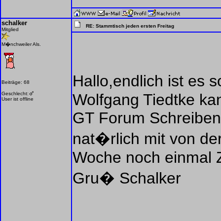
schalker
RE: Stammtisch jeden ersten Freitag
Mitglied
M�nchweiler Als.
Hallo,endlich ist es
Beiträge: 68
Geschlecht:
Wolfgang Tiedtke kan
User ist offline
GT Forum Schreiben.
nat�rlich mit von der
Woche noch einmal Z
Gru� Schalker