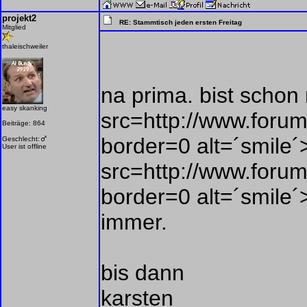
projekt2
RE: Stammtisch jeden ersten Freitag
Mitglied
thaleischweiler
na prima. bist schon 
easy skanking
src=http://www.forum
Beiträge: 864
border=0 alt=´smile
Geschlecht:
User ist offline
src=http://www.forum
border=0 alt=´smile´>
immer.
bis dann
karsten