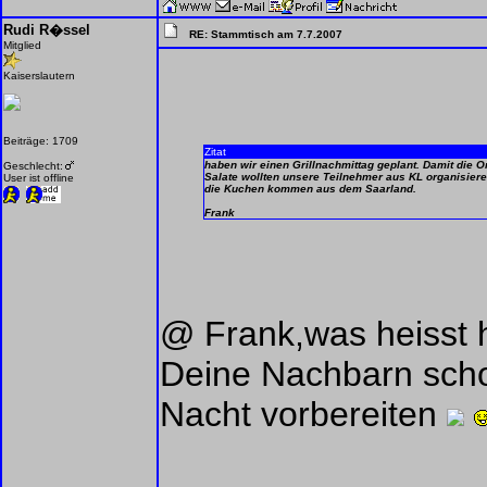
Rudi R�ssel
RE: Stammtisch am 7.7.2007
Mitglied
Kaiserslautern
Beiträge: 1709
Zitat
haben wir einen Grillnachmittag geplant. Damit die Org
Geschlecht:
Salate wollten unsere Teilnehmer aus KL organisier
User ist offline
die Kuchen kommen aus dem Saarland.
Frank
@ Frank,was heisst h
Deine Nachbarn scho
Nacht vorbereiten