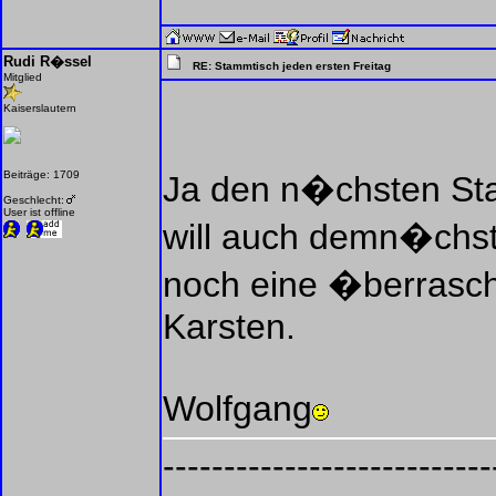
Rudi R�ssel
RE: Stammtisch jeden ersten Freitag
Mitglied
Kaiserslautern
Beiträge: 1709
Ja den n�chsten Sta
Geschlecht:
User ist offline
will auch demn�chst
noch eine �berrasc
Karsten.
Wolfgang
---------------------------