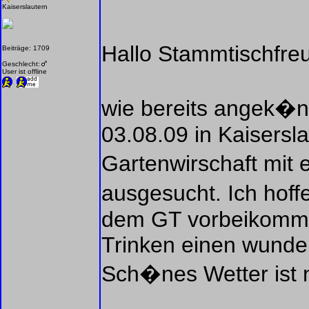
Kaiserslautern
Hallo Stammtischfre
Beiträge: 1709
Geschlecht:
User ist offline
wie bereits angek�n
03.08.09 in Kaisersla
Gartenwirschaft mit 
ausgesucht. Ich hoff
dem GT vorbeikomme
Trinken einen wunder
Sch�nes Wetter ist n