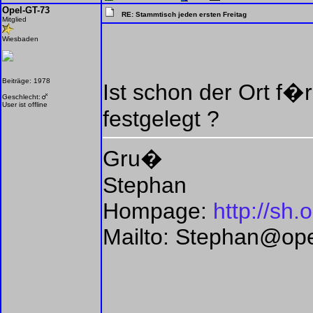
Opel-GT-73
RE: Stammtisch jeden ersten Freitag
Mitglied
Wiesbaden
Beiträge: 1978
Ist schon der Ort f
Geschlecht:
User ist offline
festgelegt ?
Gru�
Stephan
Hompage:
http://sh.
Mailto: Stephan@op