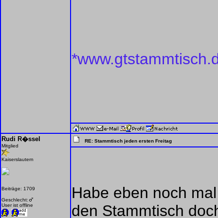
*www.gtstammtisch.
Rudi R�ssel
RE: Stammtisch jeden ersten Freitag
Mitglied
Kaiserslautern
Habe eben noch mal 
Beiträge: 1709
Geschlecht:
den Stammtisch doch n
User ist offline