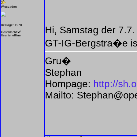
Wiesbaden
Beiträge: 1978
Hi, Samstag der 7.7. 
Geschlecht:
User ist offline
GT-IG-Bergstra�e is
Gru�
Stephan
Hompage:
http://sh.
Mailto: Stephan@op