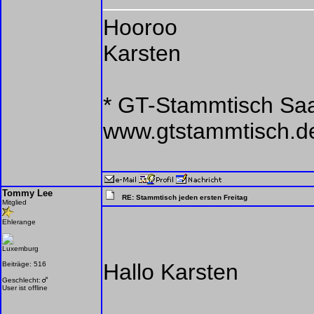
Hooroo
Karsten
* GT-Stammtisch Saar
www.gtstammtisch.d
Tommy Lee
RE: Stammtisch jeden ersten Freitag
Mitglied
Ehlerange
Luxemburg
Hallo Karsten
Beiträge: 516
Geschlecht:
User ist offline