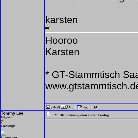
karsten
Hooroo
Karsten
* GT-Stammtisch Saar
www.gtstammtisch.d
Tommy Lee
RE: Stammtisch jeden ersten Freitag
Mitglied
Ehlerange
Luxemburg