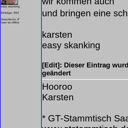
wir kommen auch
easy skanking
und bringen eine sc
Beiträge: 864
Geschlecht:
User ist offline
karsten
easy skanking
[Edit]: Dieser Eintrag wur
geändert
Hooroo
Karsten
* GT-Stammtisch Saar