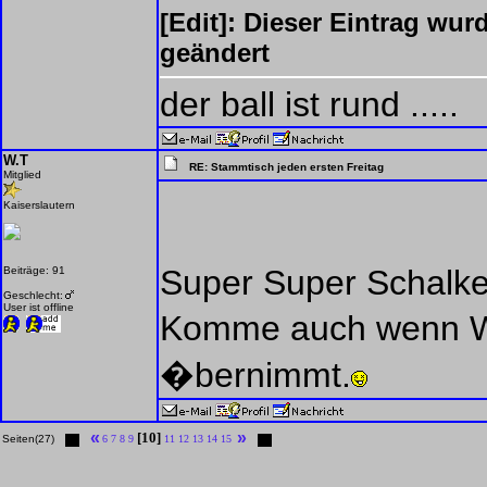
[Edit]: Dieser Eintrag wur
geändert
der ball ist rund .....
W.T
RE: Stammtisch jeden ersten Freitag
Mitglied
Kaiserslautern
Super Super Schalke
Beiträge: 91
Geschlecht:
User ist offline
Komme auch wenn Wo
�bernimmt.
«
»
[10]
Seiten(27)
6
7
8
9
11
12
13
14
15