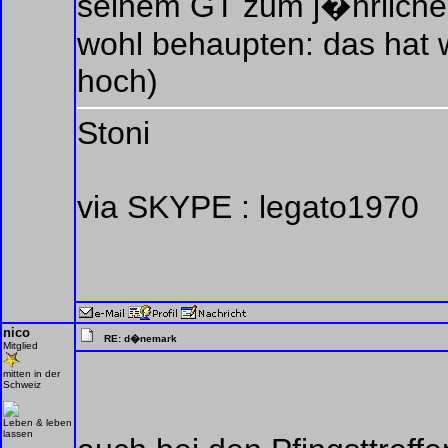
seinem GT zum j�hrliche
wohl behaupten: das hat 
hoch)
Stoni
via SKYPE : legato1970
nico
RE: d�nemark
Mitglied
mitten in der
Schweiz
Leben & leben
lassen