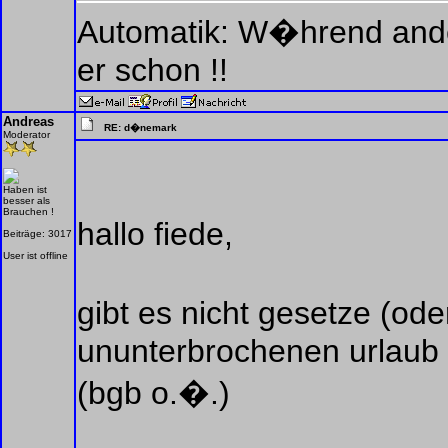
Automatik: W�hrend ande
er schon !!
Andreas
RE: d�nemark
Moderator
Haben ist
besser als
Brauchen !
hallo fiede,
Beiträge: 3017
User ist offline
gibt es nicht gesetze (ode
ununterbrochenen urlaub 
(bgb o.�.)