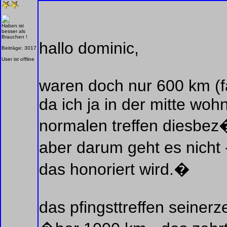
Haben ist
besser als
Brauchen !
hallo dominic,
Beiträge: 3017
User ist offline
waren doch nur 600 km (f
da ich ja in der mitte wo
normalen treffen diesbez
aber darum geht es nicht
das honoriert wird.�
das pfingsttreffen seinerz