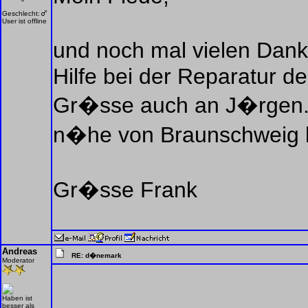
Geschlecht:
User ist offline
und noch mal vielen Dank
Hilfe bei der Reparatur 
Gr�sse auch an J�rgen. 
n�he von Braunschweig 
Gr�sse Frank
Andreas
RE: d�nemark
Moderator
Haben ist
besser als