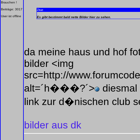
Brauchen !
Beiträge: 3017
Zitat
User ist offline
Es gibt bestimmt bald nette Bilder hier zu sehen.
da meine haus und hof fo
bilder <img
src=http://www.forumcode
alt=´h���?´>
diesmal 
link zur d�nischen club se
bilder aus dk