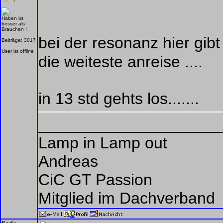
Haben ist
besser als
Brauchen !
bei der resonanz hier gibt
Beiträge: 3017
User ist offline
die weiteste anreise ....
in 13 std gehts los.......
____________________
Lamp in Lamp out
Andreas
CiC GT Passion
Mitglied im Dachverband