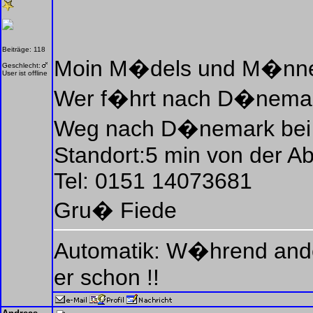
Beiträge: 118
Moin M�dels und M�nne
Geschlecht:
User ist offline
Wer f�hrt nach D�nemark
Weg nach D�nemark bei m
Standort:5 min von der Ab
Tel: 0151 14073681
Gru� Fiede
Automatik: W�hrend ande
er schon !!