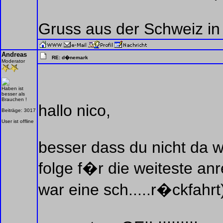
Gruss aus der Schweiz i
Andreas
RE: d�nemark
Moderator
Haben ist
besser als
Brauchen !
hallo nico,
Beiträge: 3017
User ist offline
besser dass du nicht da w
folge f�r die weiteste anr
war eine sch.....r�ckfahrt