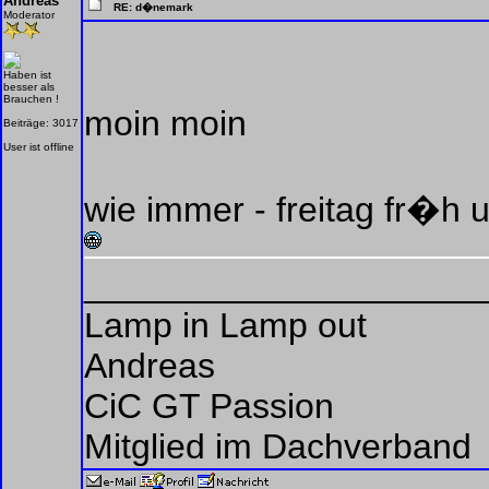
Andreas
RE: d�nemark
Moderator
Haben ist
besser als
Brauchen !
moin moin
Beiträge: 3017
User ist offline
wie immer - freitag fr�h u
____________________
Lamp in Lamp out
Andreas
CiC GT Passion
Mitglied im Dachverband