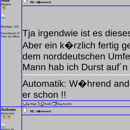
fiede
RE: d�nemark
Mitglied
Beiträge: 118
Tja irgendwie ist es dies
Geschlecht:
User ist offline
Aber ein k�rzlich fertig 
dem norddeutschen Umfel
Mann hab ich Durst auf´n
Automatik: W�hrend ande
er schon !!
Andreas
RE: d�nemark
Moderator
Haben ist