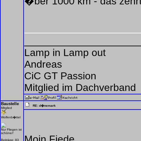
�ber 1000 km - das zehrt
____________________
Lamp in Lamp out
Andreas
CiC GT Passion
Mitglied im Dachverband
Baustelle
RE: d�nemark
Mitglied
Wolfenb�ttel
Nur Fliegen ist
schöner!
Moin Fiede,
Beiträge: 83