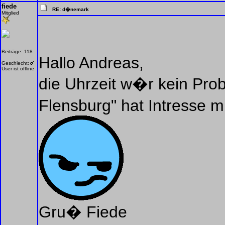
fiede
RE: d�nemark
Mitglied
Beiträge: 118
Hallo Andreas,
Geschlecht:
User ist offline
die Uhrzeit w�r kein Prob
Flensburg" hat Intresse
Gru� Fiede