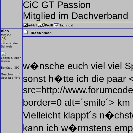
CiC GT Passion
Mitglied im Dachverband
nico
RE: d�nemark
Mitglied
mitten in der
Schweiz
Leben & leben
lassen
w�nsche euch viel viel S
Beiträge: 392
Geschlecht:
sonst h�tte ich die paar 
User ist offline
src=http://www.forumcoder
border=0 alt=´smile´> k
Vielleicht klappt´s n�chs
kann ich w�rmstens empf