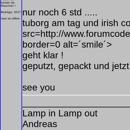
besser als
Brauchen !
nur noch 6 std .....
Beiträge: 3017
User ist offline
tuborg am tag und irish c
src=http://www.forumcoder
border=0 alt=´smile´>
geht klar !
geputzt, gepackt und jetzt 
see you
____________________
Lamp in Lamp out
Andreas