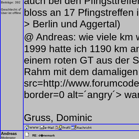
auch bei den Pfingsttreff
Beiträge: 392
bloss an 17 Pfingstreffen
Geschlecht:
User ist offline
> Berlin und Aggertal)
@ Andreas: wie viele km 
1999 hatte ich 1190 km a
einem roten GT aus der 
Rahm mit dem damaligen 
src=http://www.forumcoder
border=0 alt=´angry´> war
Gruss, Dominic
Andreas
RE: d�nemark
Moderator