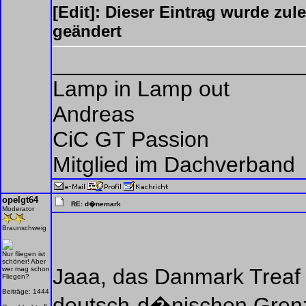
[Edit]: Dieser Eintrag wurde zu
geändert
____________________
Lamp in Lamp out
Andreas
CiC GT Passion
Mitglied im Dachverband
opelgt64
RE: d�nemark
Moderator
Braunschweig
Nur fliegen ist
schöner! Aber
Jaaa, das Danmark Treaf 
wer mag schon
Fliegen?
Beiträge: 1444
deutsch-d�nischen Grenz