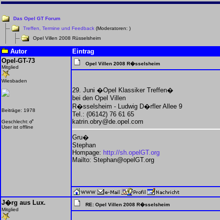
Das Opel GT Forum
Treffen, Termine und Feedback
(Moderatoren:
)
Opel Villen 2008 Rüsselsheim
Autor
Eintrag
Opel-GT-73
Opel Villen 2008 R�sselsheim
Mitglied
Wiesbaden
29. Juni �Opel Klassiker Treffen�
bei den Opel Villen
R�sselsheim - Ludwig D�rfler Allee 9
Beiträge: 1978
Tel.: (06142) 76 61 65
katrin.obry@de.opel.com
Geschlecht:
User ist offline
Gru�
Stephan
Hompage:
http://sh.opelGT.org
Mailto: Stephan@opelGT.org
J�rg aus Lux.
RE: Opel Villen 2008 R�sselsheim
Mitglied