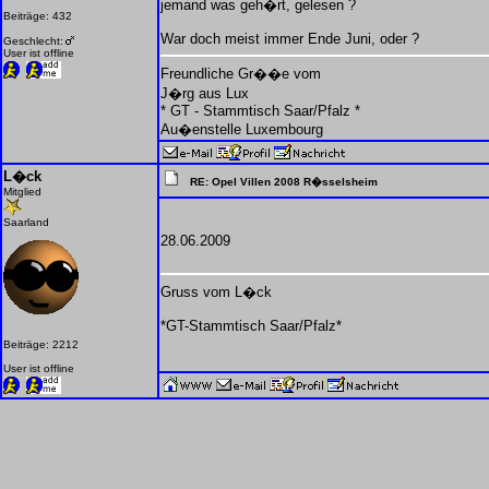
jemand was geh�rt, gelesen ?
Beiträge: 432
War doch meist immer Ende Juni, oder ?
Geschlecht:
User ist offline
Freundliche Gr��e vom
J�rg aus Lux
* GT - Stammtisch Saar/Pfalz *
Au�enstelle Luxembourg
L�ck
RE: Opel Villen 2008 R�sselsheim
Mitglied
Saarland
28.06.2009
Gruss vom L�ck
*GT-Stammtisch Saar/Pfalz*
Beiträge: 2212
User ist offline