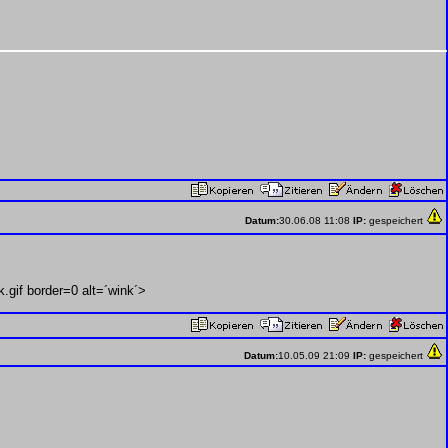
Datum:
30.06.08 11:08
IP:
gespeichert
gif border=0 alt=´wink´>
Datum:
10.05.09 21:09
IP:
gespeichert