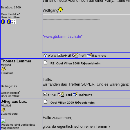
Wir sind heute Abend noch auf einer Party.....und w
Beiträge: 1709
Wolfgang
Geschlecht:
User ist offline
-------------------------------------------------
*www.gtstammtisch.de*
Thomas Lemmer
RE: Opel Villen 2008 R�sselsheim
Mitglied
Frankfurt
Hallo,
wir fanden das Treffen SUPER. Und es waren ganz s
Beiträge: 27
Geschlecht:
User ist offline
J�rg aus Lux.
Opel Villen 2009 R�sselsheim
Mitglied
Luxembourg
Hallo zusammen,
Probleme sind verkleidete
gibts da eigentlich schon einen Termin ?
Möglichkeiten