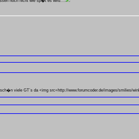
issen noch nicht wie sp�t es wird....
ch�n viele GT´s da <img src=http://www.forumcoder.de/images/smilies/wink.