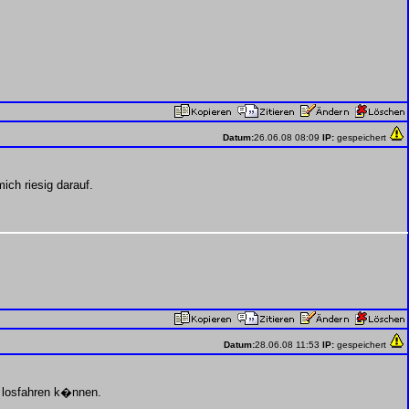
Datum:
26.06.08 08:09
IP:
gespeichert
ich riesig darauf.
Datum:
28.06.08 11:53
IP:
gespeichert
r losfahren k�nnen.