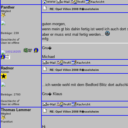
Panther
RE: Opel Villen 2008 R�sselsheim
Mitglied
guten morgen,
wenn mein gt bis dahin fertig ist werd ich auch dort
Beiträge: 239
aber er muss erst mal fertig werden...
mfg
Geschlecht:
User ist offline
Gru�
Michael
Radnor
RE: Opel Villen 2008 R�sselsheim
Admin
...ich werde wohl mit dem Bedford Blitz dort aufsch
Gru� Klaus
Beiträge: 2760
Geschlecht:
User ist offline
Thomas Lemmer
RE: Opel Villen 2008 R�sselsheim
Mitglied
Frankfurt
Hi