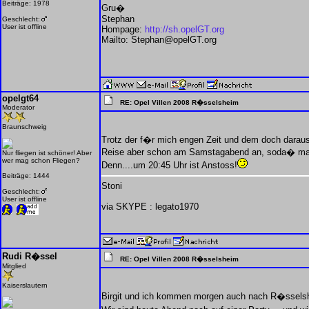
Beiträge: 1978
Gru�
Stephan
Geschlecht:
User ist offline
Hompage:
http://sh.opelGT.org
Mailto: Stephan@opelGT.org
opelgt64
RE: Opel Villen 2008 R�sselsheim
Moderator
Braunschweig
Trotz der f�r mich engen Zeit und dem doch daraus 
Reise aber schon am Samstagabend an, soda� man
Nur fliegen ist schöner! Aber
wer mag schon Fliegen?
Denn....um 20:45 Uhr ist Anstoss!
Beiträge: 1444
Stoni
Geschlecht:
User ist offline
via SKYPE : legato1970
Rudi R�ssel
RE: Opel Villen 2008 R�sselsheim
Mitglied
Kaiserslautern
Birgit und ich kommen morgen auch nach R�sselshei