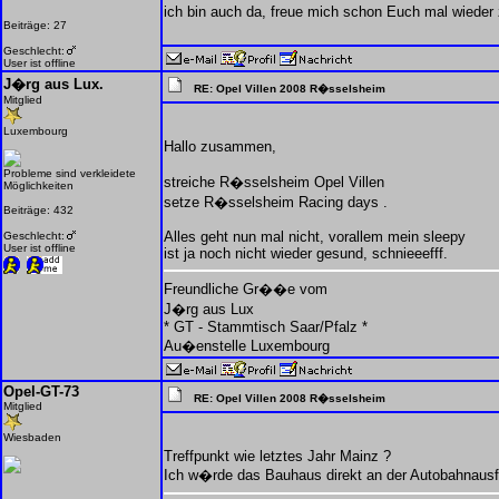
ich bin auch da, freue mich schon Euch mal wieder 
Beiträge: 27
Geschlecht:
User ist offline
J�rg aus Lux.
RE: Opel Villen 2008 R�sselsheim
Mitglied
Luxembourg
Hallo zusammen,
Probleme sind verkleidete
streiche R�sselsheim Opel Villen
Möglichkeiten
setze R�sselsheim Racing days .
Beiträge: 432
Alles geht nun mal nicht, vorallem mein sleepy
Geschlecht:
User ist offline
ist ja noch nicht wieder gesund, schnieeefff.
Freundliche Gr��e vom
J�rg aus Lux
* GT - Stammtisch Saar/Pfalz *
Au�enstelle Luxembourg
Opel-GT-73
RE: Opel Villen 2008 R�sselsheim
Mitglied
Wiesbaden
Treffpunkt wie letztes Jahr Mainz ?
Ich w�rde das Bauhaus direkt an der Autobahnausfa