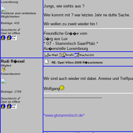
Luxembourg
Jungs, wie siehts aus ?
Probleme sind verkleidete
Wer kommt mit ? war letztes Jahr ne dufte Sache.
Möglichkeiten
Beiträge: 432
Wir wollen zu zweit wieder hin !
Geschlecht:
Freundliche Gr��e vom
User ist offline
J�rg aus Lux
* GT - Stammtisch Saar/Pfalz *
Au�enstelle Luxembourg
Rudi R�ssel
RE: Opel Villen 2008 R�sselsheim
Mitglied
Kaiserslautern
Wir sind auch wieder mit dabei. Anreise und Treffp
Wolfgang
Beiträge: 1709
-------------------------------------------------
Geschlecht:
User ist offline
*www.gtstammtisch.de*