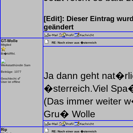
[Edit]: Dieser Eintrag wu
geändert
GT-Wolle
RE: Noch einer aus �sterreich
Mitglied
Br�hl/Rhl.
Werkstatthündin Sam
Beiträge: 1077
Ja dann geht nat�rl
Geschlecht:
User ist offline
�sterreich.Viel Spa
(Das immer weiter w
Gru� Wolle
Rip
RE: Noch einer aus �sterreich