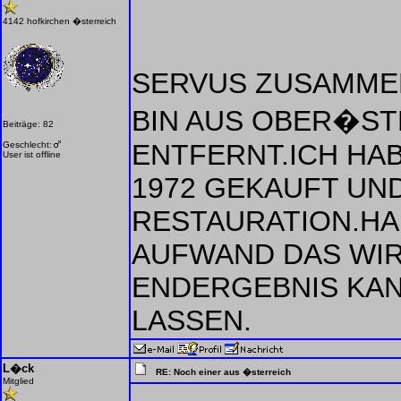
4142 hofkirchen �sterreich
SERVUS ZUSAMMEN
BIN AUS OBER�ST
Beiträge: 82
ENTFERNT.ICH HAB 
Geschlecht:
User ist offline
1972 GEKAUFT UND
RESTAURATION.HA
AUFWAND DAS WIR
ENDERGEBNIS KAN
LASSEN.
L�ck
RE: Noch einer aus �sterreich
Mitglied