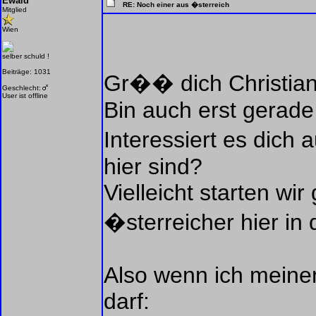
Ewald
RE: Noch einer aus �sterreich
Mitglied
Wien
selber schuld !
Beiträge: 1031
Gr�� dich Christian
Geschlecht:
User ist offline
Bin auch erst gerade 
Interessiert es dich
hier sind?
Vielleicht starten wi
�sterreicher hier in
Also wenn ich meinen
darf: