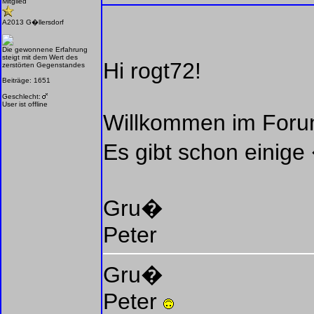
Mitglied
A2013 G�llersdorf
Die gewonnene Erfahrung
steigt mit dem Wert des
Hi rogt72!
zerstörten Gegenstandes
Beiträge: 1651
Geschlecht:
User ist offline
Willkommen im Foru
Es gibt schon einige
Gru�
Peter
Gru�
Peter