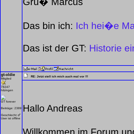
Gru� Marcus
Das bin ich:
Ich hei�e Mar
Das ist der GT:
Historie e
gt-oldie
RE: Jetzt stell ich mich auch mal vor !!!
Mitglied
78247
hilzingen
GT forever
Hallo Andreas
Beiträge: 2389
Geschlecht:
User ist offline
Willkommen im Forum und