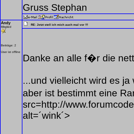
Gruss Stephan
Andy
RE: Jetzt stell ich mich auch mal vor !!!
Mitglied
Beiträge: 2
User ist offline
Danke an alle f�r die ne
...und vielleicht wird es j
aber ist bestimmt eine Ra
src=http://www.forumcoder
alt=´wink´>