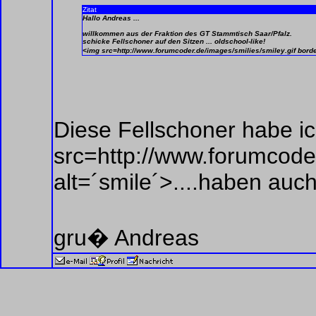
Zitat
Hallo Andreas ...
willkommen aus der Fraktion des GT Stammtisch Saar/Pfalz.
schicke Fellschoner auf den Sitzen ... oldschool-like!
<img src=http://www.forumcoder.de/images/smilies/smiley.gif bor
Diese Fellschoner habe i
src=http://www.forumcoder
alt=´smile´>....haben auc
gru� Andreas