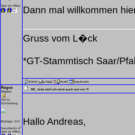
User ist offline
Dann mal willkommen hier
Gruss vom L�ck
*GT-Stammtisch Saar/Pfal
Regoe
RE: Jetzt stell ich mich auch mal vor !!!
Mitglied
78713
Schramberg
Hallo Andreas,
Beiträge: 312
Geschlecht:
User ist offline