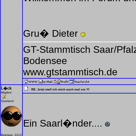
Gru� Dieter
GT-Stammtisch Saar/Pfal
Bodensee
www.gtstammtisch.de
L�ck
RE: Jetzt stell ich mich auch mal vor !!!
Mitglied
Saarland
Ein Saarl�nder....
Beiträge: 2212