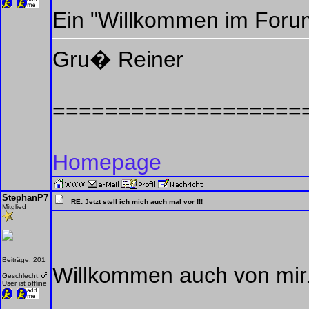
Ein "Willkommen im For
Gru� Reiner
===================
Homepage
StephanP7
RE: Jetzt stell ich mich auch mal vor !!!
Mitglied
Beiträge: 201
Willkommen auch von mir
Geschlecht:
User ist offline