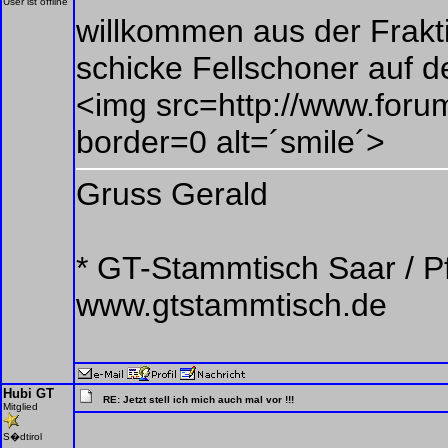
User ist offline
willkommen aus der Frakt
schicke Fellschoner auf de
<img src=http://www.forum
border=0 alt=´smile´>
Gruss Gerald
* GT-Stammtisch Saar / Pf
www.gtstammtisch.de
Hubi GT
RE: Jetzt stell ich mich auch mal vor !!!
Mitglied
S�dtirol