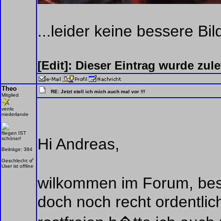
...leider keine bessere Bild
[Edit]: Dieser Eintrag wurde zu
Theo
RE: Jetzt stell ich mich auch mal vor !!!
Mitglied
venlo
niederlande
fliegen IST
Hi Andreas,
schöner!
Beiträge: 384
Geschlecht:
User ist offline
wilkommen im Forum, bess
doch noch recht ordentli