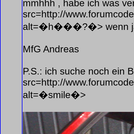
mmhhh , habe ich was ve
src=http://www.forumcoder
alt=�h���?�> wenn ja k
MfG Andreas
P.S.: ich suche noch ein B
src=http://www.forumcoder
alt=�smile�>