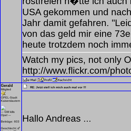
rostfreien h�tte ich auch
USA gekommen und nach re
Jahr damit gefahren. "Lei
von das geld mir eine 73e
heute trotzdem noch imme
Watch my pics, not only O
http://www.flickr.com/ph
Gerald
RE: Jetzt stell ich mich auch mal vor !!!
Mitglied
OPEL-Stadt
Kaiserslautern
--- GM kills
Hallo Andreas ...
Opel ---
Beiträge: 603
Geschlecht: