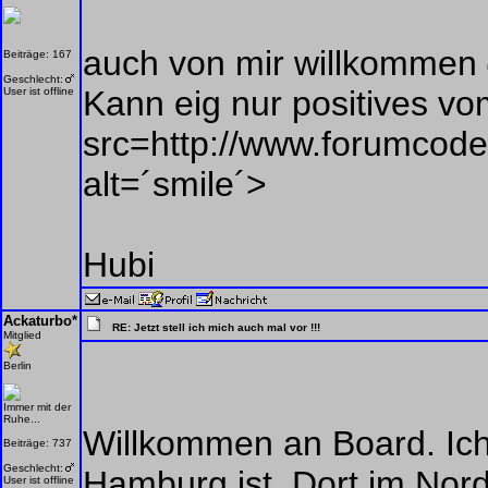
auch von mir willkommen
Beiträge: 167
Geschlecht:
Kann eig nur positives v
User ist offline
src=http://www.forumcoder
alt=´smile´>
Hubi
Ackaturbo*
RE: Jetzt stell ich mich auch mal vor !!!
Mitglied
Berlin
Immer mit der
Ruhe...
Willkommen an Board. Ic
Beiträge: 737
Geschlecht:
Hamburg ist. Dort im Norde
User ist offline