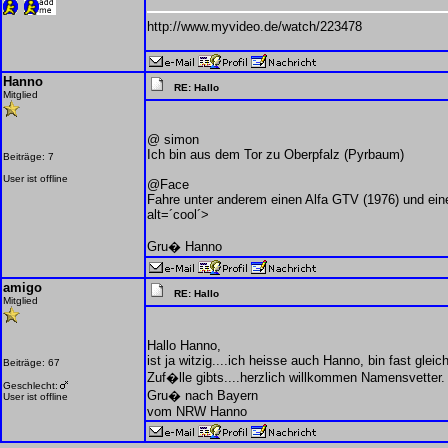
http://www.myvideo.de/watch/223478
Hanno
RE: Hallo
Mitglied
@ simon
Ich bin aus dem Tor zu Oberpfalz (Pyrbaum)
Beiträge: 7
User ist offline
@Face
Fahre unter anderem einen Alfa GTV (1976) und ein
alt=´cool´>
Gru� Hanno
amigo
RE: Hallo
Mitglied
Hallo Hanno,
ist ja witzig....ich heisse auch Hanno, bin fast glei
Beiträge: 67
Zuf�lle gibts....herzlich willkommen Namensvetter.
Geschlecht:
Gru� nach Bayern
User ist offline
vom NRW Hanno