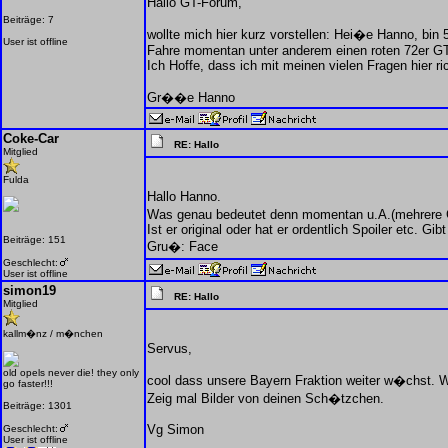
Hallo GT-Forum,
Beiträge: 7
wollte mich hier kurz vorstellen: Hei�e Hanno, bin
User ist offline
Fahre momentan unter anderem einen roten 72er GT
Ich Hoffe, dass ich mit meinen vielen Fragen hier ric
Gr��e Hanno
Coke-Car
RE: Hallo
Mitglied
Fulda
Hallo Hanno.
Was genau bedeutet denn momentan u.A.(mehrere
Ist er original oder hat er ordentlich Spoiler etc. Gib
Beiträge: 151
Gru�: Face
Geschlecht:
User ist offline
simon19
RE: Hallo
Mitglied
kallm�nz / m�nchen
Servus,
old opels never die! they only
cool dass unsere Bayern Fraktion weiter w�chst.
go faster!!!
Zeig mal Bilder von deinen Sch�tzchen.
Beiträge: 1301
Vg Simon
Geschlecht:
User ist offline