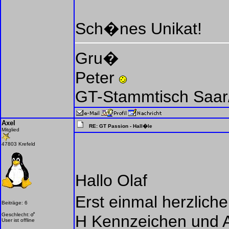
Sch�nes Unikat!
Gru�
Peter
GT-Stammtisch Saar/
Axel
RE: GT Passion - Hall�le
Mitglied
47803 Krefeld
Hallo Olaf
Erst einmal herzlic
Beiträge: 6
Geschlecht:
H Kennzeichen und
User ist offline