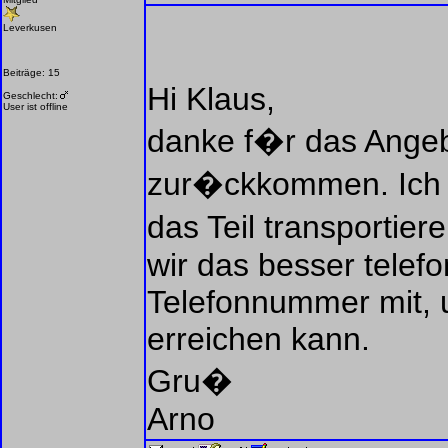
Leverkusen
Beiträge: 15
Hi Klaus,
Geschlecht:
User ist offline
danke f�r das Angeb
zur�ckkommen. Ich 
das Teil transportier
wir das besser telefon
Telefonnummer mit, u
erreichen kann.
Gru�
Arno