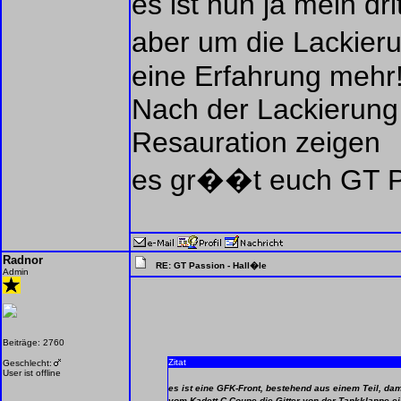
es ist nun ja mein dr
aber um die Lackier
eine Erfahrung mehr!
Nach der Lackierung 
Resauration zeigen
es gr��t euch GT P
Radnor
RE: GT Passion - Hall�le
Admin
Beiträge: 2760
Zitat
Geschlecht:
User ist offline
es ist eine GFK-Front, bestehend aus einem Teil, d
vom Kadett C Coupe die Gitter von der Tankklappe e