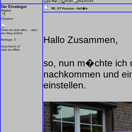
Der Einsteiger
RE: GT Passion - Hall�le
Mitglied
Frankfurt
Vmax ist nicht alles ... aber
der Weg dorthin
Hallo Zusammen,
Beiträge: 5
Geschlecht:
User ist offline
so, nun m�chte ich
nachkommen und ein
einstellen.