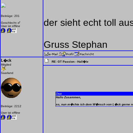
Beiträge: 201
der sieht echt toll aus
Geschlecht:
User ist offline
Gruss Stephan
L�ck
RE: GT Passion - Hall�le
Mitglied
Saarland
Zitat
Hallo Zusammen,
so, nun m�chte ich dem W�nsch von L�ck gerne na
Beiträge: 2212
User ist offline