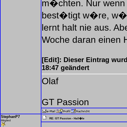
m�chten. Nur wenn d
best�tigt w�re, w�r
lernt halt nie aus. A
Woche daran einen
[Edit]: Dieser Eintrag wur
18:47 geändert
Olaf
GT Passion
StephanP7
RE: GT Passion - Hall�le
Mitglied