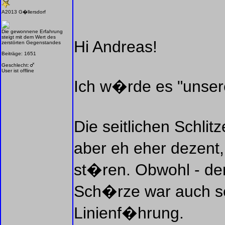
A2013 G�llersdorf
Die gewonnene Erfahrung
steigt mit dem Wert des
Hi Andreas!
zerstörten Gegenstandes
Beiträge: 1651
Geschlecht:
User ist offline
Ich w�rde es "unser
Die seitlichen Schlit
aber eh eher dezent,
st�ren. Obwohl - de
Sch�rze war auch s
Linienf�hrung.