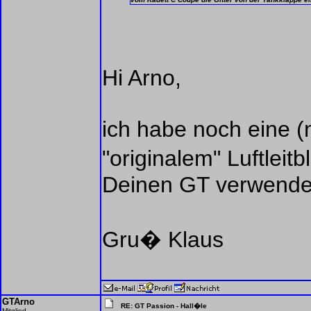
Hi Arno,
ich habe noch eine (
"originalem" Luftleit
Deinen GT verwendes
Gru� Klaus
GTArno
RE: GT Passion - Hall�le
Mitglied