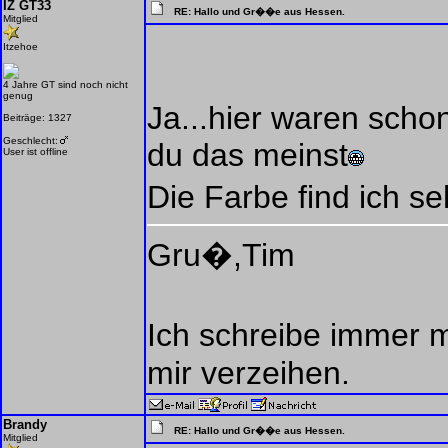
IZ GT33
RE: Hallo und Gr��e aus Hessen.
Mitglied
Itzehoe
4 Jahre GT sind noch nicht
genug
Ja...hier waren scho
Beiträge: 1327
Geschlecht:
du das meinst
User ist offline
Die Farbe find ich s
Gru�,Tim
Ich schreibe immer
mir verzeihen.
Brandy
RE: Hallo und Gr��e aus Hessen.
Mitglied