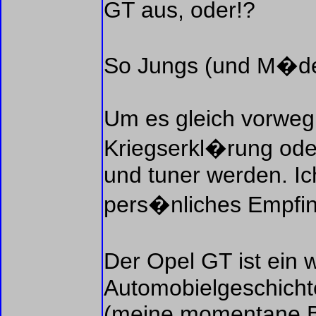
GT aus, oder!?
So Jungs (und M�dels
Um es gleich vorweg
Kriegserkl�rung oder
und tuner werden. Ich
pers�nliches Empfi
Der Opel GT ist ei
Automobielgeschicht
(meine momentane Be