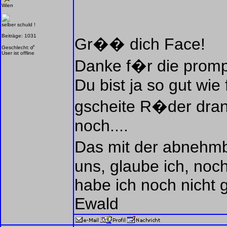
Wien
selber schuld !
Beiträge: 1031
Gr�� dich Face!
Geschlecht:
User ist offline
Danke f�r die prompt
Du bist ja so gut wie
gscheite R�der dran
noch....
Das mit der abnehm
uns, glaube ich, no
habe ich noch nicht 
Ewald