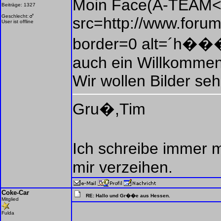
Moin Face(A-TEAM<
Beiträge: 1327
Geschlecht:
src=http://www.forum
User ist offline
border=0 alt=´h��
auch ein Willkommen
Wir wollen Bilder seh
Gru�,Tim
Ich schreibe immer
mir verzeihen.
Coke-Car
RE: Hallo und Gr��e aus Hessen.
Mitglied
Fulda