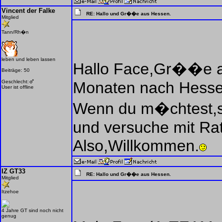
Vincent der Falke
RE: Hallo und Gr��e aus Hessen.
Mitglied
Tann/Rh�n
leben und leben lassen
Hallo Face,Gr��e au
Beiträge: 50
Geschlecht:
Monaten nach Hessen
User ist offline
Wenn du m�chtest,sc
und versuche mit Rat
Also,Willkommen.
IZ GT33
RE: Hallo und Gr��e aus Hessen.
Mitglied
Itzehoe
4 Jahre GT sind noch nicht
genug