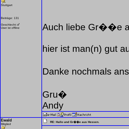
Stuttgart
Beiträge: 131
Auch liebe Gr��e au
Geschlecht:
User ist offline
hier ist man(n) gut a
Danke nochmals ans F
Gru�
Andy
Ewald
RE: Hallo und Gr��e aus Hessen.
Mitglied