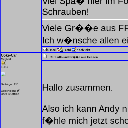
Viel Spa� hier im F
Schrauben!
Viele Gr��e aus F
Ich w�nsche allen ein
Coke-Car
RE: Hallo und Gr��e aus Hessen.
Mitglied
Fulda
Hallo zusammen.
Beiträge: 151
Geschlecht:
User ist offline
Also ich kann Andy nu
f�hle mich jetzt sch