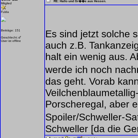
RE: Hallo und Gr��e aus Hessen.
Mitglied
Fulda
Es sind jetzt solche 
Beiträge: 151
Geschlecht:
User ist offline
auch z.B. Tankanzeig
halt ein wenig aus. Ab
werde ich noch nach
das geht. Vorab kann
Veilchenblaumetallig
Porscheregal, aber e
Spoiler/Schweller-Sa
Schweller [da die Ge