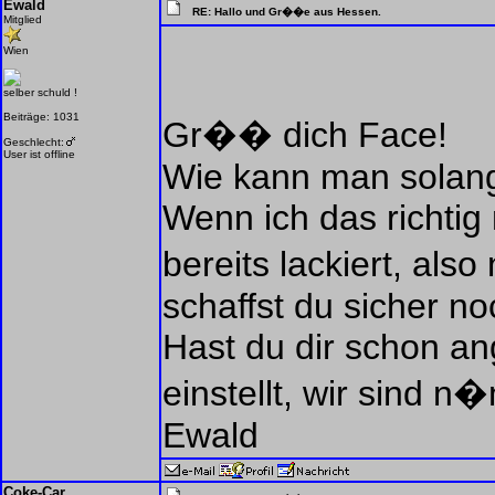
Ewald
RE: Hallo und Gr��e aus Hessen.
Mitglied
Wien
selber schuld !
Beiträge: 1031
Gr�� dich Face!
Geschlecht:
User ist offline
Wie kann man solan
Wenn ich das richti
bereits lackiert, als
schaffst du sicher no
Hast du dir schon an
einstellt, wir sind n
Ewald
Coke-Car