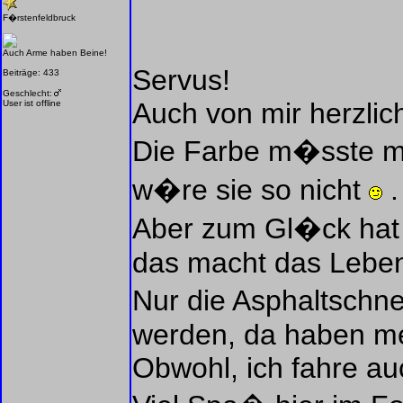
F�rstenfeldbruck
Auch Arme haben Beine!
Servus!
Beiträge: 433
Geschlecht:
Auch von mir herzlic
User ist offline
Die Farbe m�sste ma
w�re sie so nicht
.
Aber zum Gl�ck hat
das macht das Leben
Nur die Asphaltschn
werden, da haben m
Obwohl, ich fahre au