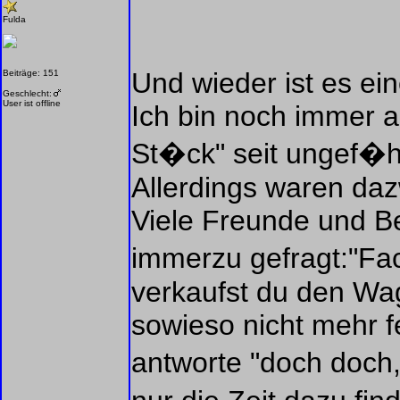
Fulda
Und wieder ist es ei
Beiträge: 151
Geschlecht:
User ist offline
Ich bin noch immer
St�ck" seit ungef�hr 
Allerdings waren da
Viele Freunde und Be
immerzu gefragt:"Fa
verkaufst du den Wa
sowieso nicht mehr f
antworte "doch doch,