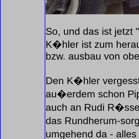
So, und das ist jetzt
K�hler ist zum hera
bzw. ausbau von oben
Den K�hler vergesst 
au�erdem schon Pip
auch an Rudi R�ssel
das Rundherum-sorg
umgehend da - alles 