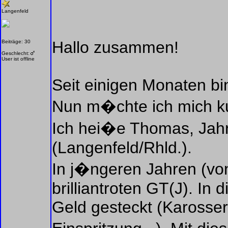
Langenfeld
Hallo zusammen!
Beiträge: 30
Geschlecht:
User ist offline
Seit einigen Monaten bin
Nun m�chte ich mich kur
Ich hei�e Thomas, Ja
(Langenfeld/Rhld.).
In j�ngeren Jahren (von 
brilliantroten GT(J). In d
Geld gesteckt (Karosser