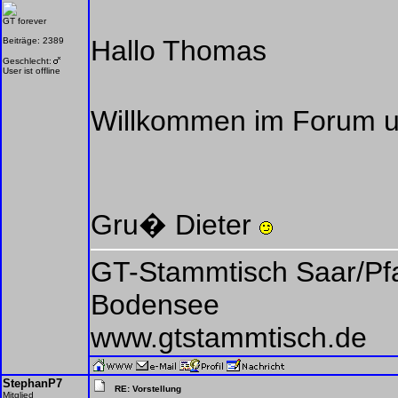
GT forever
Hallo Thomas
Beiträge: 2389
Geschlecht:
User ist offline
Willkommen im Forum un
Gru� Dieter
GT-Stammtisch Saar/Pf
Bodensee
www.gtstammtisch.de
StephanP7
RE: Vorstellung
Mitglied