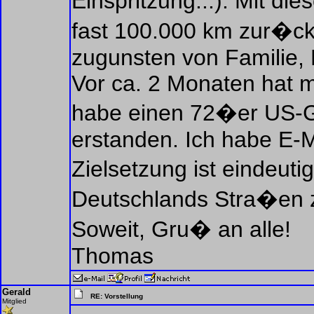
Einspritzung...). Mit d
fast 100.000 km zur�ck
zugunsten von Familie, 
Vor ca. 2 Monaten hat m
habe einen 72�er US-GT
erstanden. Ich habe E-M
Zielsetzung ist eindeuti
Deutschlands Stra�en 
Soweit, Gru� an alle!
Thomas
Gerald
RE: Vorstellung
Mitglied