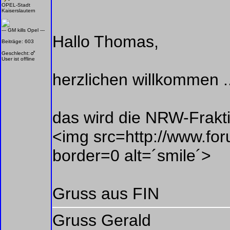
OPEL-Stadt
Kaiserslautern
--- GM kills Opel ---
Hallo Thomas,
Beiträge: 603
Geschlecht:
User ist offline
herzlichen willkommen ..
das wird die NRW-Frakti
<img src=http://www.for
border=0 alt=´smile´>
Gruss aus FIN
Gruss Gerald