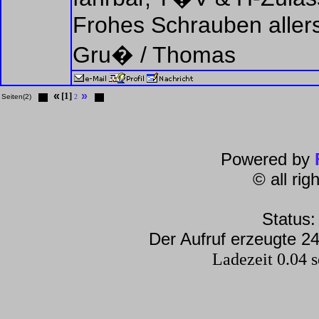
Frohes Schrauben allers
Gru� / Thomas
«
»
[1]
Seiten(2)
2
Powered by
© all ri
Status:
Der Aufruf erzeugte 24
Ladezeit 0.04 