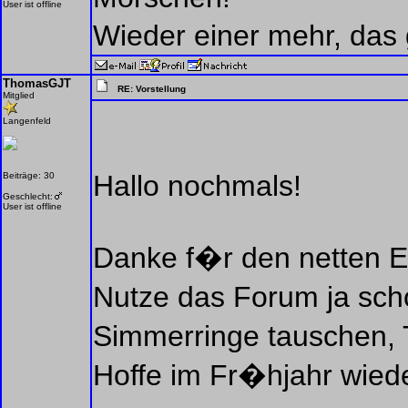
User ist offline
Wieder einer mehr, das 
ThomasGJT
RE: Vorstellung
Mitglied
Langenfeld
Hallo nochmals!
Beiträge: 30
Geschlecht:
User ist offline
Danke f�r den netten 
Nutze das Forum ja sch
Simmerringe tauschen, T
Hoffe im Fr�hjahr wieder