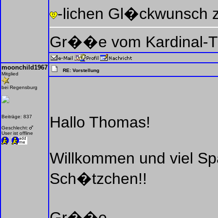
-lichen Gl�ckwunsch z
Gr��e vom Kardinal-
moonchild1967
RE: Vorstellung
Mitglied
bei Regensburg
Hallo Thomas!
Beiträge: 837
Geschlecht:
User ist offline
Willkommen und viel Spa
Sch�tzchen!!
Gr��e