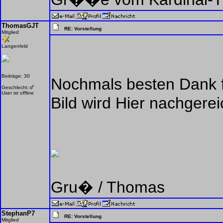
ThomasGJT
RE: Vorstellung
Mitglied
Langenfeld
Beiträge: 30
Nochmals besten Dank 
Geschlecht:
User ist offline
Bild wird Hier nachgerei
Gru� / Thomas
StephanP7
RE: Vorstellung
Mitglied