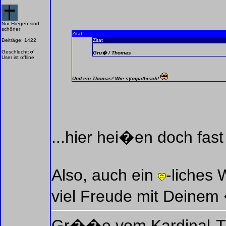
Nur Fliegen sind
schöner
Zitat
Beiträge: 1422
Zitat
Geschlecht:
Gru� / Thomas
User ist offline
Und ein Thomas! Wie sympathisch!
...hier hei�en doch fast
Also, auch ein
-liches
viel Freude mit Deinem 
Gr��e vom Kardinal-