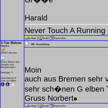
Harald
Never Touch A Running 
3 71er Melone
RE: Vorstellung
Mitglied
28357 Bremen
Keine Macht den
Drogen und
Moin
Binärdenkern
Beiträge: 5
auch aus Bremen sehr v
Geschlecht:
User ist offline
sehr sch�nen G elben T
Gruss Norbert