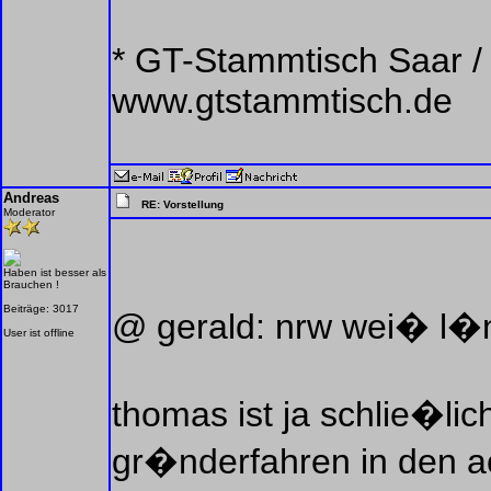
* GT-Stammtisch Saar / 
www.gtstammtisch.de
Andreas
RE: Vorstellung
Moderator
Haben ist besser als
Brauchen !
Beiträge: 3017
@ gerald: nrw wei� l�
User ist offline
thomas ist ja schlie�lic
gr�nderfahren in den a