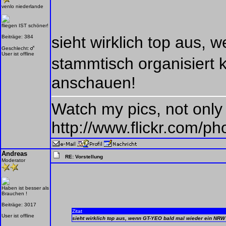
venlo niederlande
fliegen IST schöner!
sieht wirklich top aus
Beiträge: 384
Geschlecht:
User ist offline
stammtisch organisiert 
anschauen!
Watch my pics, not only
http://www.flickr.com/
Andreas
RE: Vorstellung
Moderator
Haben ist besser als
Brauchen !
Beiträge: 3017
Zitat
User ist offline
sieht wirklich top aus, wenn GT-YEO bald mal wieder ein NRW