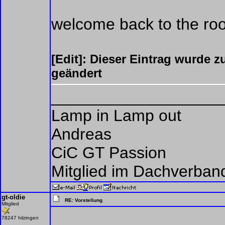
welcome back to the root
[Edit]: Dieser Eintrag wurde 
geändert
___________________
Lamp in Lamp out
Andreas
CiC GT Passion
Mitglied im Dachverban
gt-oldie
RE: Vorstellung
Mitglied
78247 hilzingen