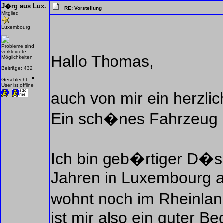
J�rg aus Lux.
RE: Vorstellung
Mitglied
Luxembourg
Probleme sind
verkleidete
Hallo Thomas,
Möglichkeiten
Beiträge: 432
Geschlecht:
User ist offline
auch von mir ein herzl
Ein sch�nes Fahrzeug ha
Ich bin geb�rtiger D�ss
Jahren in Luxembourg ar
wohnt noch im Rheinland 
ist mir also ein guter Be