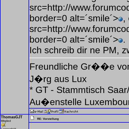
src=http://www.forumcod
border=0 alt=´smile´>
,
src=http://www.forumcod
border=0 alt=´smile´>
.
Ich schreib dir ne PM, 
Freundliche Gr��e v
J�rg aus Lux
* GT - Stammtisch Saar/
Au�enstelle Luxembou
ThomasGJT
RE: Vorstellung
Mitglied
Langenfeld