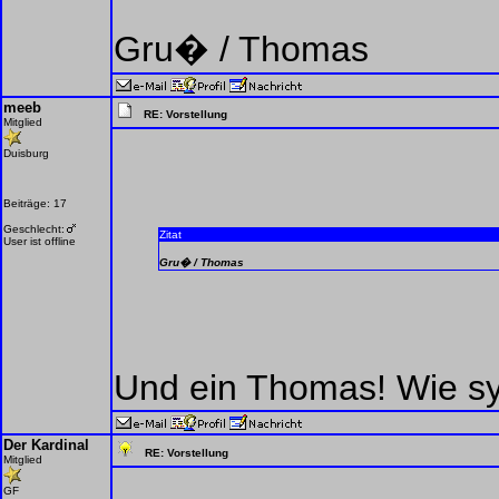
Gru� / Thomas
meeb
RE: Vorstellung
Mitglied
Duisburg
Beiträge: 17
Geschlecht:
Zitat
User ist offline
Gru� / Thomas
Und ein Thomas! Wie s
Der Kardinal
RE: Vorstellung
Mitglied
GF