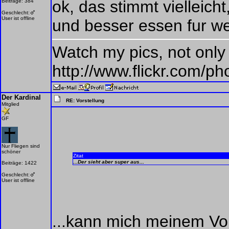
ok, das stimmt vielleic
Beiträge: 384
Geschlecht:
User ist offline
und besser essen fur we
Watch my pics, not only
http://www.flickr.com/
Der Kardinal
RE: Vorstellung
Mitglied
GF
Nur Fliegen sind
schöner
Zitat
...Der sieht aber super aus...
Beiträge: 1422
Geschlecht:
User ist offline
...kann mich meinem Vor