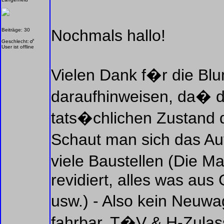
Nochmals hallo!
Beiträge: 30
Geschlecht:
User ist offline
Vielen Dank f�r die Blu
daraufhinweisen, da� d
tats�chlichen Zustand 
Schaut man sich das Au
viele Baustellen (Die M
revidiert, alles was aus
usw.) - Also kein Neuwa
fahrbar, T�V & H-Zulas