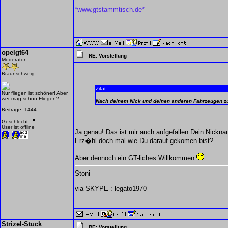
*www.gtstammtisch.de*
opelgt64
RE: Vorstellung
Moderator
Braunschweig
Zitat
Nur fliegen ist schöner! Aber
wer mag schon Fliegen?
Nach deinem Nick und deinen anderen Fahrzeugen zu 
Beiträge: 1444
Geschlecht:
User ist offline
Ja genau! Das ist mir auch aufgefallen.Dein Nickna
Erz�hl doch mal wie Du darauf gekomen bist?
Aber dennoch ein GT-liches Willkommen.
Stoni
via SKYPE : legato1970
Strizel-Stuck
RE: Vorstellung