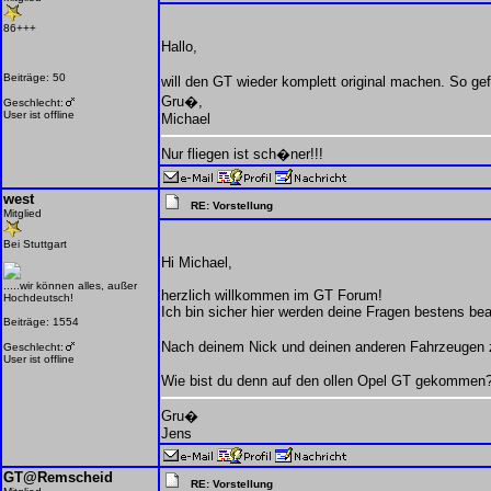
86+++
Hallo,
Beiträge: 50
will den GT wieder komplett original machen. So gef
Gru�,
Geschlecht:
User ist offline
Michael
Nur fliegen ist sch�ner!!!
west
RE: Vorstellung
Mitglied
Bei Stuttgart
Hi Michael,
.....wir können alles, außer
herzlich willkommen im GT Forum!
Hochdeutsch!
Ich bin sicher hier werden deine Fragen bestens bea
Beiträge: 1554
Nach deinem Nick und deinen anderen Fahrzeugen zu
Geschlecht:
User ist offline
Wie bist du denn auf den ollen Opel GT gekommen
Gru�
Jens
GT@Remscheid
RE: Vorstellung