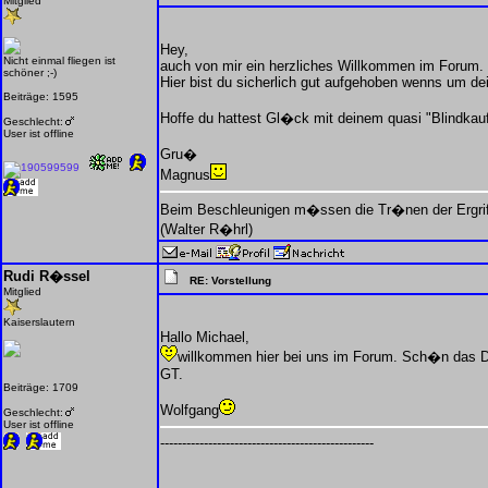
Mitglied
Hey,
Nicht einmal fliegen ist
auch von mir ein herzliches Willkommen im Forum.
schöner ;-)
Hier bist du sicherlich gut aufgehoben wenns um de
Beiträge: 1595
Hoffe du hattest Gl�ck mit deinem quasi "Blindkauf
Geschlecht:
User ist offline
Gru�
Magnus
Beim Beschleunigen m�ssen die Tr�nen der Ergrif
(Walter R�hrl)
Rudi R�ssel
RE: Vorstellung
Mitglied
Kaiserslautern
Hallo Michael,
willkommen hier bei uns im Forum. Sch�n das Du
GT.
Beiträge: 1709
Wolfgang
Geschlecht:
User ist offline
-------------------------------------------------