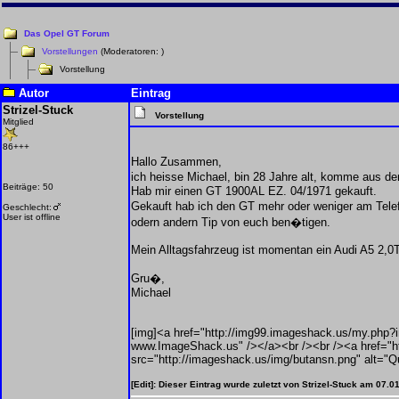
Das Opel GT Forum
Vorstellungen
(Moderatoren:
)
Vorstellung
Autor
Eintrag
Strizel-Stuck
Vorstellung
Mitglied
86+++
Hallo Zusammen,
ich heisse Michael, bin 28 Jahre alt, komme aus 
Beiträge: 50
Hab mir einen GT 1900AL EZ. 04/1971 gekauft.
Gekauft hab ich den GT mehr oder weniger am Telefo
Geschlecht:
User ist offline
odern andern Tip von euch ben�tigen.
Mein Alltagsfahrzeug ist momentan ein Audi A5 2,0T
Gru�,
Michael
[img]<a href="http://img99.imageshack.us/my.php?i
www.ImageShack.us" /></a><br /><br /><a href="ht
src="http://imageshack.us/img/butansn.png" alt="Q
[Edit]: Dieser Eintrag wurde zuletzt von Strizel-Stuck am 07.