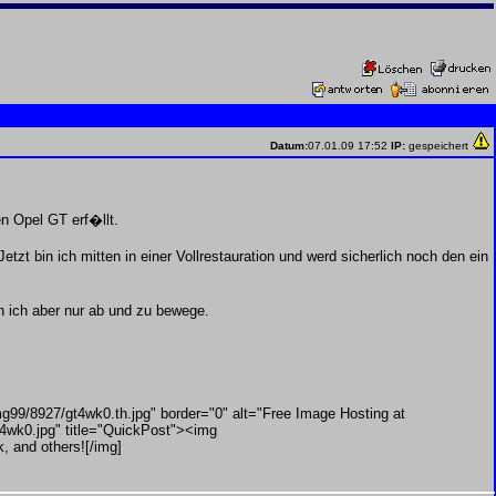
Datum:
07.01.09 17:52
IP:
gespeichert
n Opel GT erf�llt.
t bin ich mitten in einer Vollrestauration und werd sicherlich noch den ein
n ich aber nur ab und zu bewege.
99/8927/gt4wk0.th.jpg" border="0" alt="Free Image Hosting at
4wk0.jpg" title="QuickPost"><img
, and others![/img]