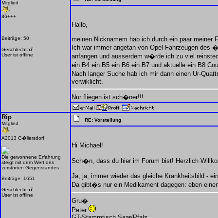
Mitglied
86+++
Hallo,
Beiträge: 50
meinen Nicknamem hab ich durch ein paar meiner F
Ich war immer angetan von Opel Fahrzeugen des �lt
Geschlecht:
User ist offline
anfangen und ausserdem w�rde ich zu viel reinste
ein B4 ein B5 ein B6 ein B7 und aktuelle ein B8 C
Nach langer Suche hab ich mir dann einen Ur-Quatt
verwiklicht.
Nur fliegen ist sch�ner!!!
Rip
RE: Vorstellung
Mitglied
A2013 G�llersdorf
Hi Michael!
Die gewonnene Erfahrung
Sch�n, dass du hier im Forum bist! Herzlich Will
steigt mit dem Wert des
zerstörten Gegenstandes
Ja, ja, immer wieder das gleiche Krankheitsbild - ein
Beiträge: 1651
Da gibt�s nur ein Medikament dagegen: eben eine
Geschlecht:
User ist offline
Gru�
Peter
GT-Stammtisch Saar/Pfalz