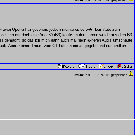
Datum:
07.01.09 20:38
IP:
gespeichert
ter zwei Opel GT angesehen, jedoch meinte er, es w�r kein Auto zum
as ich mir doch eine Audi 80 (B3) kaufe. In den Jahren wurde aus dem B3
Spass gemacht, so das ich mich dann auch mal nach �lteren Audis umschaute.
-Stuck. Aber meinen Traum vom GT hab ich nie aufgegebn und nun endlich
Datum:
07.01.09 21:48
IP:
gespeichert