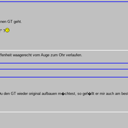
inen GT geht.
" ?
fenheit waagerecht vom Auge zum Ohr verlaufen.
 den GT wieder original aufbauen m�chtest, so gef�llt er mir auch am beste