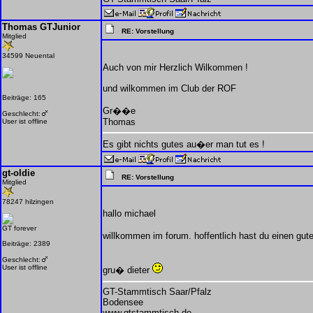
Thomas GTJunior
RE: Vorstellung
Mitglied
34599 Neuental
Auch von mir Herzlich Wilkommen !
und wilkommen im Club der ROF
Beiträge: 165
Gr��e
Geschlecht:
Thomas
User ist offline
Es gibt nichts gutes au�er man tut es !
gt-oldie
RE: Vorstellung
Mitglied
78247 hilzingen
hallo michael
GT forever
willkommen im forum. hoffentlich hast du einen gute
Beiträge: 2389
Geschlecht:
User ist offline
gru� dieter
GT-Stammtisch Saar/Pfalz
Bodensee
www.gtstammtisch.de