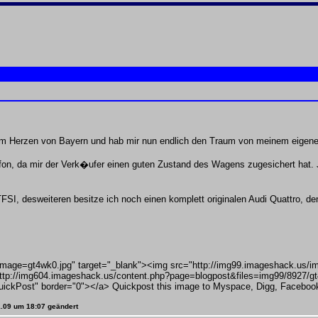
dem Herzen von Bayern und hab mir nun endlich den Traum von meinem eigene
n, da mir der Verk�ufer einen guten Zustand des Wagens zugesichert hat. Jetz
FSI, desweiteren besitze ich noch einen komplett originalen Audi Quattro, de
mage=gt4wk0.jpg" target="_blank"><img src="http://img99.imageshack.us/img
tp://img604.imageshack.us/content.php?page=blogpost&files=img99/8927/gt
uickPost" border="0"></a> Quickpost this image to Myspace, Digg, Facebook
01.09 um 18:07 geändert