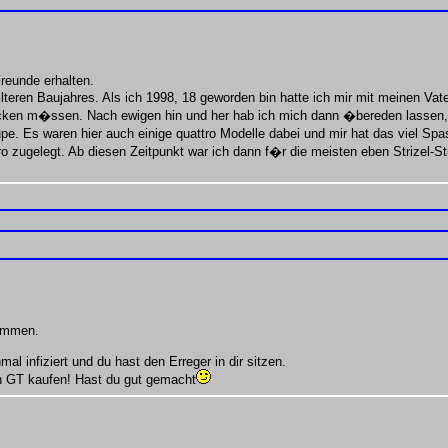
reunde erhalten.
eren Baujahres. Als ich 1998, 18 geworden bin hatte ich mir mit meinen Va
cken m�ssen. Nach ewigen hin und her hab ich mich dann �bereden lassen, d
oupe. Es waren hier auch einige quattro Modelle dabei und mir hat das viel 
ro zugelegt. Ab diesen Zeitpunkt war ich dann f�r die meisten eben Strizel
kommen.
mal infiziert und du hast den Erreger in dir sitzen.
n GT kaufen! Hast du gut gemacht