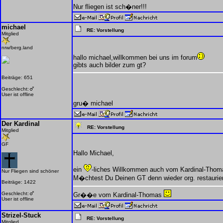
Nur fliegen ist sch�ner!!!
michael
RE: Vorstellung
Mitglied
nrw/berg.land
hallo michael,willkommen bei uns im forum
gibts auch bilder zum gt?
Beiträge: 651
Geschlecht:
User ist offline
gru� michael
Der Kardinal
RE: Vorstellung
Mitglied
GF
Hallo Michael,
ein
-liches Willkommen auch vom Kardinal-Thom
Nur Fliegen sind schöner
M�chtest Du Deinen GT denn wieder org. restaurie
Beiträge: 1422
Geschlecht:
Gr��e vom Kardinal-Thomas
User ist offline
Strizel-Stuck
RE: Vorstellung
Mitglied