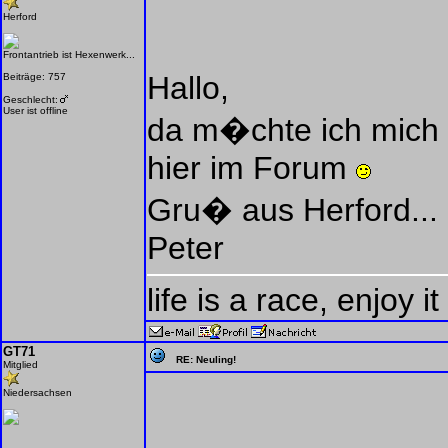
Herford
Frontantrieb ist Hexenwerk...
Hallo,
Beiträge: 757
Geschlecht:
User ist offline
da m�chte ich mich 
hier im Forum
Gru� aus Herford...
Peter
life is a race, enjoy it 
GT71
RE: Neuling!
Mitglied
Niedersachsen