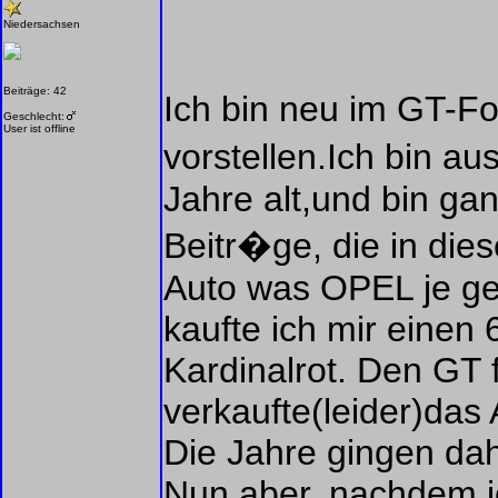
Niedersachsen
Beiträge: 42
Ich bin neu im GT-F
Geschlecht:
User ist offline
vorstellen.Ich bin 
Jahre alt,und bin gan
Beitr�ge, die in d
Auto was OPEL je ge
kaufte ich mir einen
Kardinalrot. Den GT 
verkaufte(leider)das 
Die Jahre gingen dah
Nun aber, nachdem i