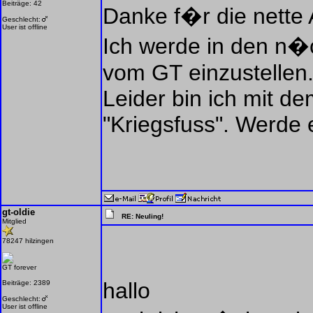
Beiträge: 42
Danke f�r die nette
Geschlecht:
User ist offline
Ich werde in den n�
vom GT einzustellen
Leider bin ich mit 
"Kriegsfuss". Werde
gt-oldie
RE: Neuling!
Mitglied
78247 hilzingen
GT forever
hallo
Beiträge: 2389
Geschlecht:
User ist offline