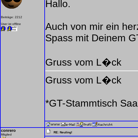
Hallo.
Beiträge: 2212
Auch von mir ein her
User ist offline
Spass mit Deinem G
Gruss vom L�ck
Gruss vom L�ck
*GT-Stammtisch Saar
conrero
RE: Neuling!
Mitglied