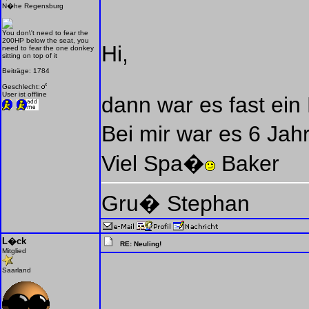
N�he Regensburg
You don\'t need to fear the
200HP below the seat, you
Hi,
need to fear the one donkey
sitting on top of it
Beiträge: 1784
Geschlecht:
User ist offline
dann war es fast ei
Bei mir war es 6 Jahr
Viel Spa�
Baker
Gru� Stephan
L�ck
RE: Neuling!
Mitglied
Saarland