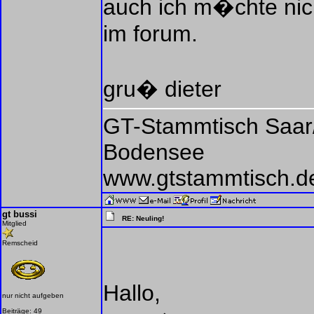
auch ich m�chte nich
im forum.
gru� dieter
GT-Stammtisch Saar/
Bodensee
www.gtstammtisch.d
gt bussi
RE: Neuling!
Mitglied
Remscheid
Hallo,
nur nicht aufgeben
Beiträge: 49