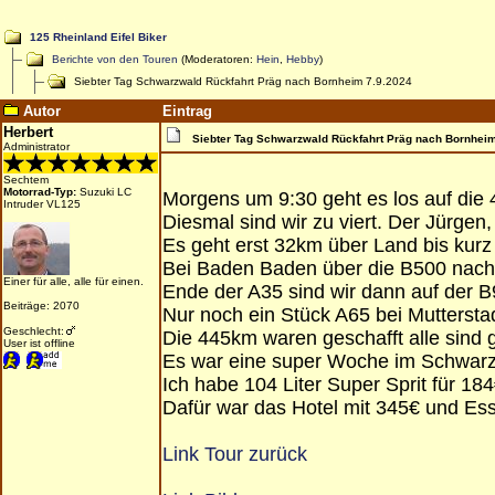
125 Rheinland Eifel Biker
Berichte von den Touren
(Moderatoren:
Hein
,
Hebby
)
Siebter Tag Schwarzwald Rückfahrt Präg nach Bornheim 7.9.2024
Autor
Eintrag
Herbert
Siebter Tag Schwarzwald Rückfahrt Präg nach Bornheim
Administrator
Sechtem
Motorrad-Typ:
Suzuki LC
Morgens um 9:30 geht es los auf di
Intruder VL125
Diesmal sind wir zu viert. Der Jürgen
Es geht erst 32km über Land bis kurz
Bei Baden Baden über die B500 nach F
Einer für alle, alle für einen.
Ende der A35 sind wir dann auf der B
Beiträge: 2070
Nur noch ein Stück A65 bei Muttersta
Geschlecht:
Die 445km waren geschafft alle sin
User ist offline
Es war eine super Woche im Schwarz
Ich habe 104 Liter Super Sprit für 18
Dafür war das Hotel mit 345€ und Ess
Link Tour zurück