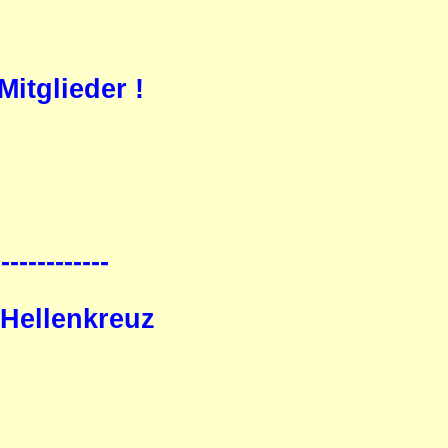
itglieder !
-------------
 Hellenkreuz