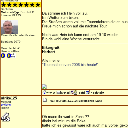
Administrator
Sechtem
Motorrad-Typ:
Suzuki LC
Da stimme ich Hein voll zu.
Intruder VL125
Ein Wetter zum biken.
Die Straßen waren voll mit Tourenfahrern die es au
Freue mich schon auf die nächste Tour.
Noch was Hein ich kann erst am 19.10 wieder.
Einer für alle, alle für einen.
Bin da wohl eine Woche verrutscht.
Beiträge: 2070
Bikergruß
Geschlecht:
User ist offline
Herbert
Alle meine
"Tourenalben von 2006 bis heute!"
ulrike125
RE: Tour am 4.10.14 Bergisches Land
Mitglied
Hilden
Oh mann ihr wart in Zons ??
direkt bei mir um die Ecke
hätte ich es gewusst wäre ich auch mal vorbei gek