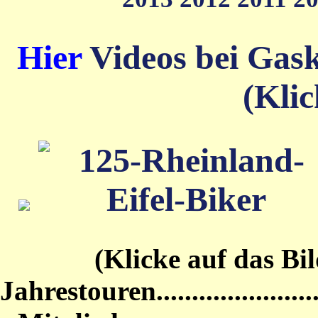
Hier
Videos bei Gas
(Klic
(Klicke auf das Bild von
Jahrestouren...........................