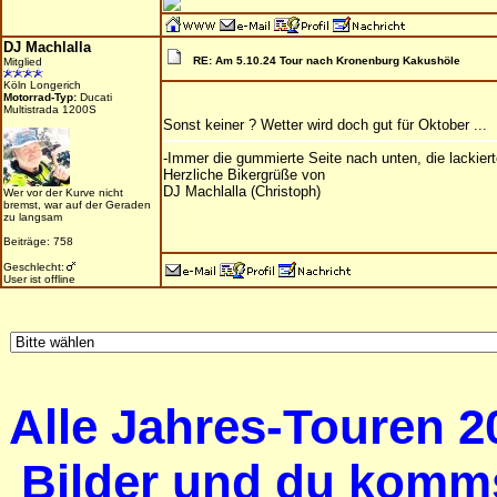
DJ Machlalla
RE: Am 5.10.24 Tour nach Kronenburg Kakushöle
Mitglied
Köln Longerich
Motorrad-Typ:
Ducati
Multistrada 1200S
Sonst keiner ? Wetter wird doch gut für Oktober ...
-Immer die gummierte Seite nach unten, die lackiert
Herzliche Bikergrüße von
DJ Machlalla (Christoph)
Wer vor der Kurve nicht
bremst, war auf der Geraden
zu langsam
Beiträge: 758
Geschlecht:
User ist offline
Alle Jahres-Touren 20
Bilder und du komms