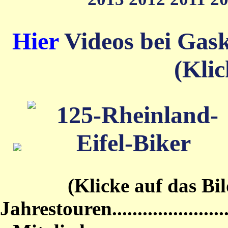
Hier
Videos bei Gas
(Klic
(Klicke auf das Bild von
Jahrestouren...........................