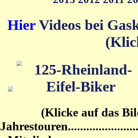
Hier
Videos bei Gas
(Klic
(Klicke auf das Bild von
Jahrestouren...........................