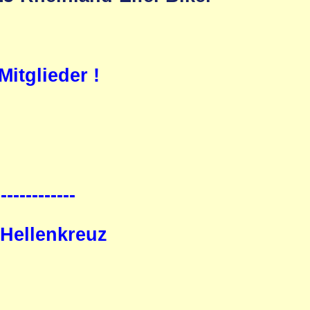
itglieder !
-------------
 Hellenkreuz