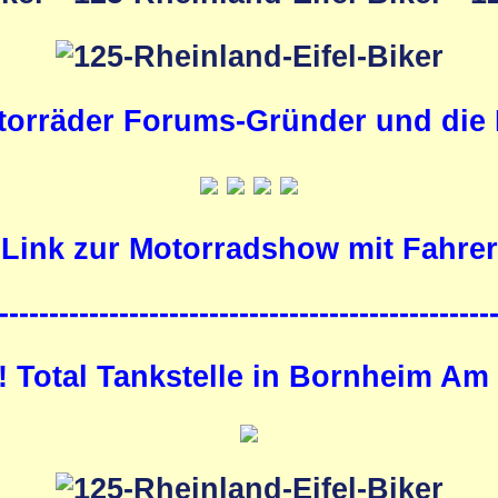
orräder Forums-Gründer und die M
Link zur Motorradshow mit Fahrer
-------------------------------------------------
!! Total Tankstelle in Bornheim Am