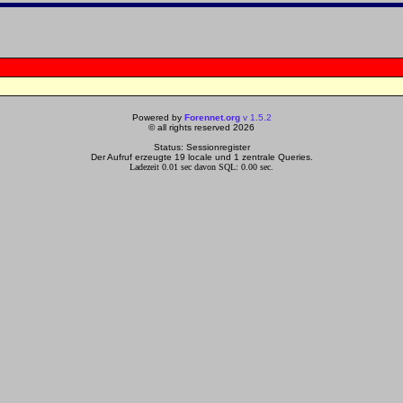
Powered by
Forennet.org
v 1.5.2
© all rights reserved 2026
Status: Sessionregister
Der Aufruf erzeugte 19 locale und 1 zentrale Queries.
Ladezeit 0.01 sec davon SQL: 0.00 sec.