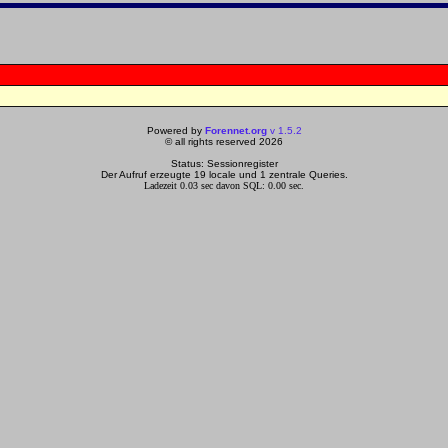
Powered by
Forennet.org
v 1.5.2
© all rights reserved 2026
Status: Sessionregister
Der Aufruf erzeugte 19 locale und 1 zentrale Queries.
Ladezeit 0.03 sec davon SQL: 0.00 sec.