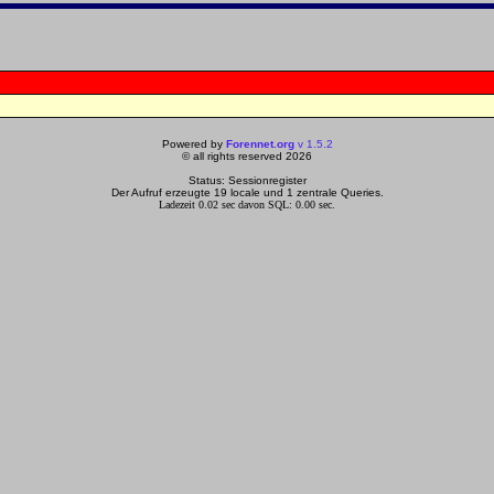
Powered by
Forennet.org
v 1.5.2
© all rights reserved 2026
Status: Sessionregister
Der Aufruf erzeugte 19 locale und 1 zentrale Queries.
Ladezeit 0.02 sec davon SQL: 0.00 sec.