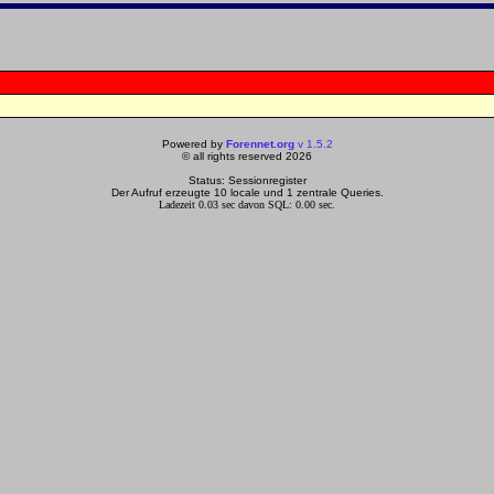
Powered by
Forennet.org
v 1.5.2
© all rights reserved 2026
Status: Sessionregister
Der Aufruf erzeugte 10 locale und 1 zentrale Queries.
Ladezeit 0.03 sec davon SQL: 0.00 sec.