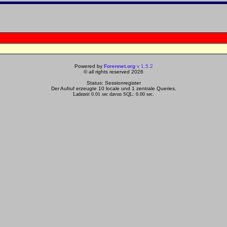
Powered by
Forennet.org
v 1.5.2
© all rights reserved 2026
Status: Sessionregister
Der Aufruf erzeugte 10 locale und 1 zentrale Queries.
Ladezeit 0.01 sec davon SQL: 0.00 sec.