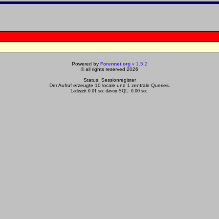
Powered by
Forennet.org
v 1.5.2
© all rights reserved 2026
Status: Sessionregister
Der Aufruf erzeugte 10 locale und 1 zentrale Queries.
Ladezeit 0.01 sec davon SQL: 0.00 sec.