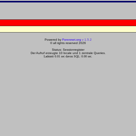
Powered by
Forennet.org
v 1.5.2
© all rights reserved 2026
Status: Sessionregister
Der Aufruf erzeugte 10 locale und 1 zentrale Queries.
Ladezeit 0.01 sec davon SQL: 0.00 sec.