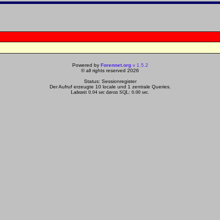
Powered by
Forennet.org
v 1.5.2
© all rights reserved 2026
Status: Sessionregister
Der Aufruf erzeugte 10 locale und 1 zentrale Queries.
Ladezeit 0.04 sec davon SQL: 0.00 sec.