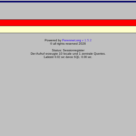
Powered by
Forennet.org
v 1.5.2
© all rights reserved 2026
Status: Sessionregister
Der Aufruf erzeugte 10 locale und 1 zentrale Queries.
Ladezeit 0.02 sec davon SQL: 0.00 sec.