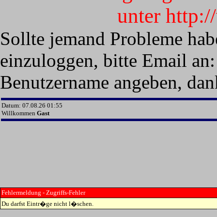
unter http:
Sollte jemand Probleme hab
einzuloggen, bitte Email an:
Benutzername angeben, dan
Datum: 07.08.26 01:55
Willkommen
Gast
Fehlermeldung - Zugriffs-Fehler
Du darfst Eintr�ge nicht l�schen.