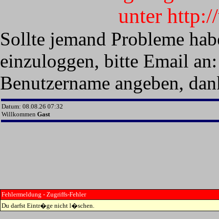
unter http:
Sollte jemand Probleme hab
einzuloggen, bitte Email an:
Benutzername angeben, dan
Datum: 08.08.26 07:32
Willkommen
Gast
Fehlermeldung - Zugriffs-Fehler
Du darfst Eintr�ge nicht l�schen.