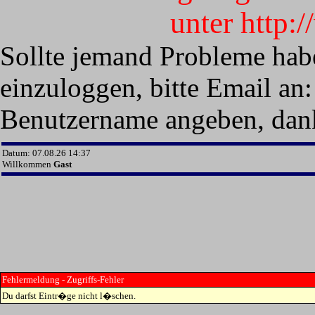
unter http:
Sollte jemand Probleme hab
einzuloggen, bitte Email an:
Benutzername angeben, dan
Datum: 07.08.26 14:37
Willkommen
Gast
Fehlermeldung - Zugriffs-Fehler
Du darfst Eintr�ge nicht l�schen.