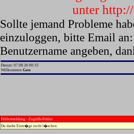
unter http:
Sollte jemand Probleme hab
einzuloggen, bitte Email an:
Benutzername angeben, dan
Datum: 07.08.26 00:35
Willkommen
Gast
Fehlermeldung - Zugriffs-Fehler
Du darfst Eintr�ge nicht l�schen.