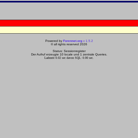
Powered by
Forennet.org
v 1.5.2
© all rights reserved 2026
Status: Sessionregister
Der Aufruf erzeugte 10 locale und 1 zentrale Queries.
Ladezeit 0.02 sec davon SQL: 0.00 sec.