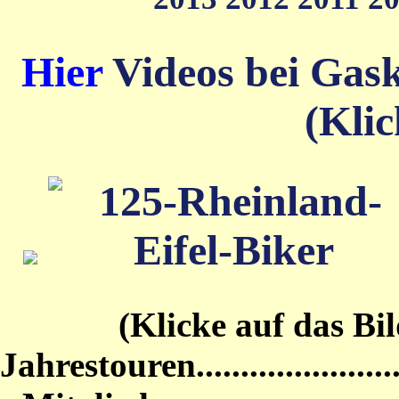
Hier
Videos bei Gas
(Klic
(Klicke auf das Bild von
Jahrestouren...........................