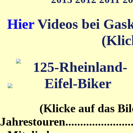
Hier
Videos bei Gas
(Klic
(Klicke auf das Bild von
Jahrestouren...........................