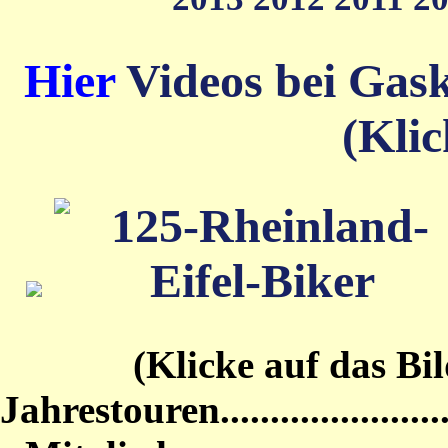
Hier
Videos bei Gas
(Klic
(Klicke auf das Bild von
Jahrestouren...........................